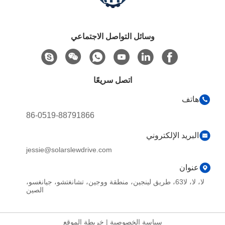
وسائل التواصل الاجتماعي
اتصل سريعًا
هاتف
86-0519-88791866
البريد الإلكتروني
jessie@solarslewdrive.com
عنوان
لا، لا، لا63، طريق لينجين، منطقة ووجين، تشانغتشو، جيانغسو،
الصين
سياسة الخصوصية
|
خريطة الموقع