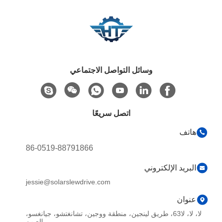
وسائل التواصل الاجتماعي
اتصل سريعًا
هاتف
86-0519-88791866
البريد الإلكتروني
jessie@solarslewdrive.com
عنوان
لا، لا، لا63، طريق لينجين، منطقة ووجين، تشانغتشو، جيانغسو،
الصين