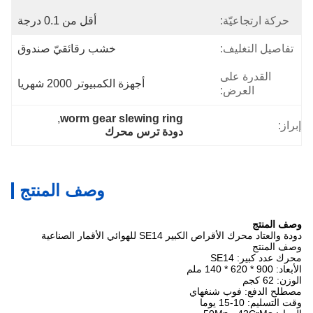
حركة ارتجاعيّة:
أقل من 0.1 درجة
تفاصيل التغليف:
خشب رقائقيّ صندوق
القدرة على
أجهزة الكمبيوتر 2000 شهريا
العرض:
, 
worm gear slewing ring
إبراز:
دودة ترس محرك
وصف المنتج
وصف المنتج
دودة والعتاد محرك الأقراص الكبير SE14 للهوائي الأقمار الصناعية
وصف المنتج
محرك عدد كبير: SE14
الأبعاد: 900 * 620 * 140 ملم
الوزن: 62 كجم
مصطلح الدفع: فوب شنغهاي
وقت التسليم: 10-15 يوما