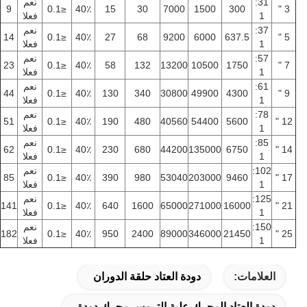
31:
نعم
9
≤0.1
40٪
15
30
7000
1500
300
3 "
1
فعلا
37:
نعم
14
≤0.1
40٪
27
68
9200
6000
637.5
5 "
1
فعلا
57:
نعم
23
≤0.1
40٪
58
132
13200
10500
1750
7 "
1
فعلا
61:
نعم
44
≤0.1
40٪
130
340
30800
49900
4300
9 "
1
فعلا
78:
نعم
51
≤0.1
40٪
190
480
40560
54400
5600
12 "
1
فعلا
85:
نعم
62
≤0.1
40٪
230
680
44200
135000
6750
14 "
1
فعلا
102:
نعم
85
≤0.1
40٪
390
980
53040
203000
9460
17 "
1
فعلا
125:
نعم
141
≤0.1
40٪
640
1600
65000
271000
16000
21 "
1
فعلا
150:
نعم
182
≤0.1
40٪
950
2400
89000
346000
21450
25 "
1
فعلا
العلامات:
دودة العتاد حلقة الدوران
دودة العتاد المحرك,علبة التروس محرك دودة