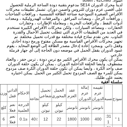
المواد: 50Mn ، 42CrMo
لدينا محرك الدوران SE14 مدعوم بتقنية دودة الساعة الرملية للحصول
على أقصى عزم دوران للتروس وأضمن دوران. تشمل تطبيقات محركات
الأقراص الصغيرة النموذجية صناعة الطاقة الشمسية ، ورافعات الشاحنات
، ورافعات الرجل ، ومعدات المرافق ، والمرفقات الهيدروليكية ، ومعدات
أدوات النفط ، والرافعات البحرية ، ومعاملة الإطارات ، وحفارات
الحفارات ، ومصاعد السيارات ، ولكن محركات الأقراص الكبيرة تستخدم
في العديد من التطبيقات الأخرى التي تتطلب تحميل الأحمال والقدرة
التناوب. نحن نقدم نماذج قيادة مختلفة مع قدرات تحميل مختلفة. تم
تجهيز محركات الأقراص القياسية مع مسكن مفتوح ورمح دودة أحادي
وقفل ذاتي. وبمجرد إعادة إدخال مصدر الطاقة إلى الوضع المحايد ، يقوم
عمود الدوران بقفل الحمل في موضعه دون الحاجة إلى أي جهاز فرملة
خارجي.
يمكن أن يكون محرك الأقراص الكبير مع ترس دودة ، ترس حفز ، والعتاد
مشطوف. وأيضا الحلقة الداخلية الدوران ، يمكن أن يكون حلقة الدوران
صف واحد الكرة ، وأيضا يمكن أن تكون حلقة الدوران الكرة صف مزدوج.
يمكن للمرء مع الصف المزدوج تحمل الكثير من الحمل. يمكن اختياره
يعتمد على طلبك.
سلسلة أفقية
تقييمه
إمالة
عقد
الحمل
تحميل
الذاتي
عزم
عزم
الاحكام
وزن
العزم
المحوري
شعاعي
قفل
نموذج
نسبة
الدوران
الدوران
نجاعة
كيلو
كيلو
الدرجة
نعم
نانومتر
نانومتر
نانومتر
كلغ
نيوتن
نيوتن
العلمية
فعلا
31:
نعم
6
≤0.1
40٪
12
22
1800
1000
400
1 "
1
فعلا