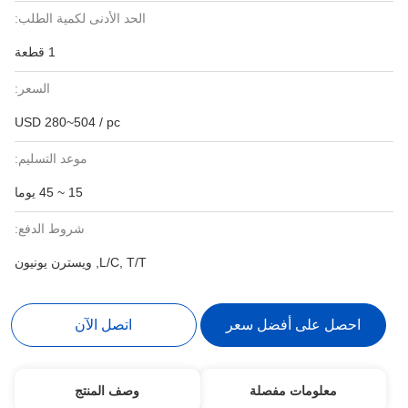
الحد الأدنى لكمية الطلب:
1 قطعة
السعر:
USD 280~504 / pc
موعد التسليم:
15 ~ 45 يوما
شروط الدفع:
L/C, T/T, ويسترن يونيون
احصل على أفضل سعر
اتصل الآن
معلومات مفصلة
وصف المنتج