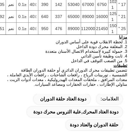
102:
17 "
6750
67000
53040
142
390
40٪
≤0.1
نعم
135
1
125:
21 "
16000
89000
65000
337
640
40٪
≤0.1
نعم
192
1
150:
25 "
21450
112000
89000
476
950
40٪
≤0.1
نعم
251
1
مزايا
1. لحظة الانقلاب قوية على أساس الدوران
2. المغلفة محرك دودة الداخل
3. حمولة كبيرة لاستخدام الاتصال الأسنان متعددة
4. ثابت وظيفة تأمين الذاتي
5. من الصعب التوقف في الداخل
تطبيقات
تتضمن تطبيقات محرك الدوران الدائري أو حلقة الدوران الطاقة
الشمسية ، توربينات الرياح ، رافعات الشاحنات ، رافعات الأيدي العاملة ،
معدات المرافق ، ملحقات المعدات الهيدروليكية ، معدات أدوات الزيت ،
مناولي الإطارات ، حفارات الحفارات ومصاعد السيارات.
العلامات:
دودة العتاد حلقة الدوران
دودة العتاد المحرك,علبة التروس محرك دودة
حلقة الدوران والعتاد دودة