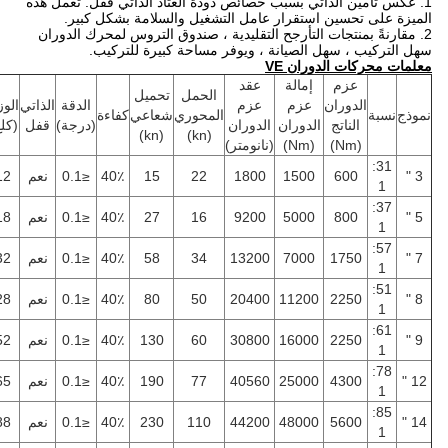
1. عكس تأمين الذاتي بسبب خصائص دودة العتاد الذاتي قفل.
تعمل هذه
الميزة على تحسين استقرار عامل التشغيل والسلامة بشكل كبير.
2. مقارنةً بمنتجات التأرجح التقليدية ، صندوق التروس لمحرك الدوران
سهل التركيب ، سهل الصيانة ، ويوفر مساحة كبيرة للتركيب.
معلمات محركات الدوران VE
عزم
إمالة
عقد
الحمل
تحميل
الدوران
عزم
عزم
الدقة
الذاتي
الوزن
نموذج
نسبة
المحوري
شعاعي
كفاءة
الناتج
الدوران
الدوران
(درجة)
قفل
(كلغ)
(kn)
(kn)
(Nm)
(Nm)
(نانومتر)
31:
3 "
600
1500
1800
22
15
40٪
≤0.1
نعم
12
1
37:
5 "
800
5000
9200
16
27
40٪
≤0.1
نعم
18
1
57:
7 "
1750
7000
13200
34
58
40٪
≤0.1
نعم
32
1
51:
8 "
2250
11200
20400
50
80
40٪
≤0.1
نعم
28
1
61:
9 "
2250
16000
30800
60
130
40٪
≤0.1
نعم
52
1
78:
12 "
4300
25000
40560
77
190
40٪
≤0.1
نعم
65
1
85:
14 "
5600
48000
44200
110
230
40٪
≤0.1
نعم
88
1