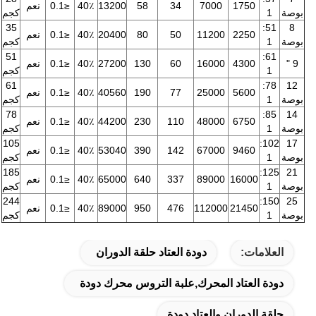
1750
7000
34
58
13200
40٪
≤0.1
نعم
بوصة
1
كجم
35
51:
8
2250
11200
50
80
20400
40٪
≤0.1
نعم
بوصة
1
كجم
51
61:
9 "
4300
16000
60
130
27200
40٪
≤0.1
نعم
1
كجم
61
78:
12
5600
25000
77
190
40560
40٪
≤0.1
نعم
بوصة
1
كجم
78
85:
14
6750
48000
110
230
44200
40٪
≤0.1
نعم
بوصة
1
كجم
105
102:
17
9460
67000
142
390
53040
40٪
≤0.1
نعم
بوصة
1
كجم
185
125:
21
16000
89000
337
640
65000
40٪
≤0.1
نعم
بوصة
1
كجم
244
150:
25
21450
112000
476
950
89000
40٪
≤0.1
نعم
بوصة
1
كجم
العلامات:
دودة العتاد حلقة الدوران
دودة العتاد المحرك,علبة التروس محرك دودة
حلقة الدوران والعتاد دودة