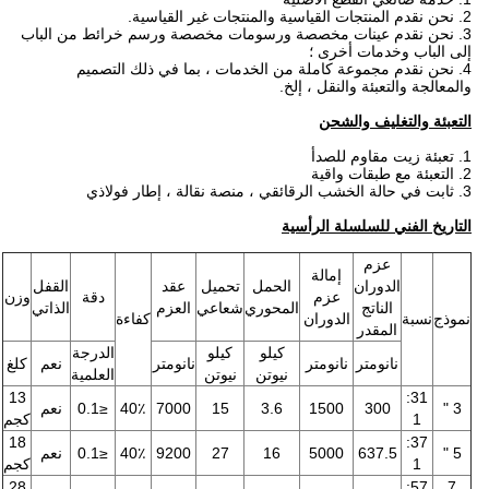
2. نحن نقدم المنتجات القياسية والمنتجات غير القياسية.
3. نحن نقدم عينات مخصصة ورسومات مخصصة ورسم خرائط من الباب
إلى الباب وخدمات أخرى ؛
4. نحن نقدم مجموعة كاملة من الخدمات ، بما في ذلك التصميم
والمعالجة والتعبئة والنقل ، إلخ.
التعبئة والتغليف والشحن
1. تعبئة زيت مقاوم للصدأ
2. التعبئة مع طبقات واقية
3. ثابت في حالة الخشب الرقائقي ، منصة نقالة ، إطار فولاذي
التاريخ الفني للسلسلة الرأسية
عزم
إمالة
الدوران
الحمل
تحميل
عقد
القفل
عزم
دقة
وزن
الناتج
المحوري
شعاعي
العزم
الذاتي
نموذج
نسبة
الدوران
كفاءة
المقدر
كيلو
كيلو
الدرجة
نانومتر
نانومتر
نانومتر
نعم
كلغ
نيوتن
نيوتن
العلمية
13
31:
3 "
300
1500
3.6
15
7000
40٪
≤0.1
نعم
1
كجم
18
37:
5 "
637.5
5000
16
27
9200
40٪
≤0.1
نعم
1
كجم
28
57:
7