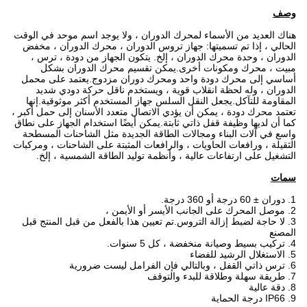
وصف
هناك العديد من الأسماء لمحرك الدوران ، ولا يوجد اسم موحد في الوقت
الحالي ، إذا تم تسميتها: جهاز تروس الدوران ، محرك الدوران ، مخفض
الدوران ، وحدة محرك الدوران ، إلخ. يتكون الجهاز من دودة ، ترس ،
مبيت ، محرك ومكونات أخرى.يمكن تقسيم محرك الدوران بشكل
أساسي إلى محرك دودة واحد ومحرك دوران مزدوج.يعتمد على محمل
الدوران ، وله لحظة انقلاب قوية ، ويستخدم ناقل حركة دودي شديد
المقاومة للتآكل.يجعل النقل السلس جهاز المستخدم أكثر موثوقية.إنها
تعتمد محرك دودة ، يمكن أن يؤدي الاتصال متعدد الأسنان إلى حمل أكبر ،
كما أن لديها وظيفة قفل ذاتي ثابتة.يمكن أيضًا استخدام الجهاز على نطاق
واسع في آلات البناء ومجالات الطاقة الجديدة مثل الشاحنات المسطحة
الثقيلة ، ورافعات الحاويات ، والرافعات المثبتة على الشاحنات ، ومركبات
التشغيل على ارتفاعات عالية ، وأنظمة توليد الطاقة الشمسية ، إلخ.
سمات
1. دوران ± 60 درجة أو 360 درجة.
2. موصل المحرك على الجانب الأيسر أو الأيمن ،
3. لا حاجة لضبط إزالة التروس.تم تعيين هذا بالفعل من قبل المنتج قبل
المصنع
4. تركيب بسيط وصيانة منخفضة ، كل 5 سنوات.
5. الاستغلال الرشيد للفضاء
6. ترس ذاتي القفل ، وبالتالي فإن الفرامل ليست ضرورية
7. طريقة سهلة وطلاقة للبدء والتوقف
8. دقة عالية
9. IP66 درجة الحماية