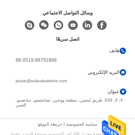
وسائل التواصل الاجتماعي
اتصل سريعًا
هاتف
86-0519-88791866
البريد الإلكتروني
jessie@solarslewdrive.com
عنوان
لا، لا، لا63، طريق لينجين، منطقة ووجين، تشانغتشو، جيانغسو،
الصين
سياسة الخصوصية
|
خريطة الموقع
الصين جيدة الجودة محرك الأقراص الشمسية مستنقع المورد. حقوق