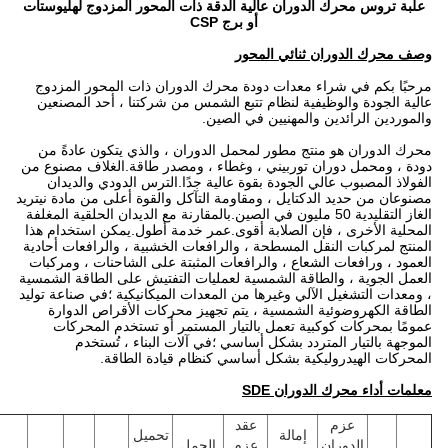
علبة تروس محرك الدوران عالية الدقة ذات المحور المزدوج لهليوستات
أو برج CSP
وصف محرك الدوران ثنائي المحور
مرحبًا بكم في شراء معدات دودة محرك الدوران ذات المحور المزدوج
عالية الجودة والوظيفية لنظام تتبع الشمس من شركتنا ، أحد المصنعين
والموردين الرائدين والمهنيين في الصين.
محرك الدوران هو منتج مطور لمحمل الدوران ، والذي يتكون عادةً من
دودة ، ومحمل دوران توربيني ، وغطاء ، ومصدر طاقة.الغلاف مصنوع من
الفولاذ المصبوب عالي الجودة بقوة عالية جدًا.الترس الدودي والديدان
مصنوعان من حديد الدكتايل ، ومقاومة التآكل والقوة أعلى من مادة نيتريد
الغاز التقليدية 50 مليون في الصين.بالمقارنة مع الديدان الحلقية المغلفة
المحلية الأخرى ، فإن الصلابة أقوى.عمر خدمة أطول.يمكن استخدام هذا
المنتج لمركبات النقل المسطحة ، والرافعات الخشبية ، والرافعات أحادية
العمود ، ورافعات الشعاع ، والرافعات المثبتة على الشاحنات ، ومركبات
العمل الجوية ، والطاقة الشمسية لعمليات التفتيش على الطاقة الشمسية
، ومعدات التشغيل الآلي وغيرها من المعدات الميكانيكية ؛في صناعة توليد
الطاقة الكهروضوئية الشمسية ، يتم تجهيز محركات الأقراص الدوارة
عمومًا بمحركات كوكبية تعمل بالتيار المستمر أو تستخدم المحركات
الموجهة بالتيار المتردد بشكل أساسي ؛في آلات البناء ، تُستخدم
المحركات الهيدروليكية بشكل أساسي كنظام قيادة الطاقة.
معلمات أداء محرك الدوران SDE
عزم
عقد
إمالة
تحميل
الدوران
عزم
الحمل