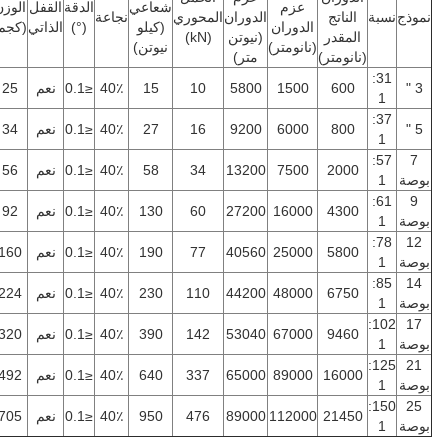
عزم
شعاعي
الدقة
القفل
الوزن
نموذج
نسبة
الناتج
الدوران
المحوري
نجاعة
الدوران
(كيلو
(°)
الذاتي
(كجم)
المقدر
(نيوتن
(kN)
(نانومتر)
نيوتن)
(نانومتر)
متر)
31:
3 "
600
1500
5800
10
15
40٪
≤0.1
نعم
25
1
37:
5 "
800
6000
9200
16
27
40٪
≤0.1
نعم
34
1
57:
7
2000
7500
13200
34
58
40٪
≤0.1
نعم
56
بوصة
1
61:
9
4300
16000
27200
60
130
40٪
≤0.1
نعم
92
بوصة
1
78:
12
5800
25000
40560
77
190
40٪
≤0.1
نعم
160
بوصة
1
85:
14
6750
48000
44200
110
230
40٪
≤0.1
نعم
224
بوصة
1
102:
17
9460
67000
53040
142
390
40٪
≤0.1
نعم
320
بوصة
1
125:
21
16000
89000
65000
337
640
40٪
≤0.1
نعم
492
بوصة
1
150:
25
21450
112000
89000
476
950
40٪
≤0.1
نعم
705
بوصة
1