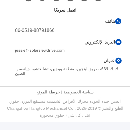
اتصل سريعًا
هاتف
86-0519-88791866
البريد الإلكتروني
jessie@solarslewdrive.com
عنوان
لا، لا، لا63، طريق لينجين، منطقة ووجين، تشانغتشو، جيانغسو،
الصين
سياسة الخصوصية
|
خريطة الموقع
الصين جيدة الجودة محرك الأقراص الشمسية مستنقع المورد. حقوق
الطبع والنشر © 2019-2026 Changzhou Hangtuo Mechanical Co.,
Ltd . كل شيء حقوق محجوزة