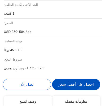
الحد الأدنى لكمية الطلب:
1 قطعة
السعر:
USD 280~504 / pc
موعد التسليم:
15 ~ 45 يومًا
شروط الدفع:
L / C ، T / T ، ويسترن يونيون
احصل على أفضل سعر
اتصل الآن
معلومات مفصلة
وصف المنتج