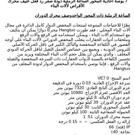
7 بوصة أحادية المحور الساعة الرملية دودة صفر رد فعل عنيف محرك
الأقراص لآلات البناء
الساعة الرملية ذات المحور الواحد
وصف محرك الدوران
نظرًا للاحتياجات المتنوعة لمنتجات المخفض الدوار كامل الدائرة في مجال
آلات البناء المحلي ، فقد طورت Hangtuo محركًا دوارًا يمكن أن يتكيف
مع استخدام آلات البناء ، ويمكن استخدامه في الرفع وآلات الرفع
وملحقات أدوات الحفارات.يتغلب المخفض الدوراني لآلات البناء على أوجه
القصور في الكفاءة المنخفضة والتآكل الكبير في ناقل الحركة الأصلي
للتروس الدودية ، ويجمع بين خصائص الحمل الثقيل لناقل الحركة الدودي
المغلف ، والذي يمكن أن يقلل حجم آلات البناء المختلفة ويزيد من
تحسين الكفاءة.بالنسبة لأدوات الحفارات ذات السرعة المنخفضة والثقيلة
وآلات الرفع ، فإننا نوصي باستخدام المخفض الدوار لدودة المغلف من
Hangtuo.
اسم المنتج: VE7.0
سرعة الإخراج العادية: 0.03 دورة في الدقيقة
عزم الدوران الناتج العادي: 7320 نيوتن متر
الحد الأقصى لعزم الإخراج: 10980 نيوتن متر
عزم دوران الإمالة: 8 كيلو نيوتن متر
عقد عزم الدوران: 39 كيلو نيوتن متر
الحمل المحوري الثابت: 30 كيلو نيوتن
الحمولة الشعاعية الثابتة: 100 كيلو نيوتن
نسبة محرك الدوران: 51: 1
إزالة رد الفعل العكسي: ＜ ＝ 0.15 درجة
IP (فئة): 66
نجاعة: 40٪