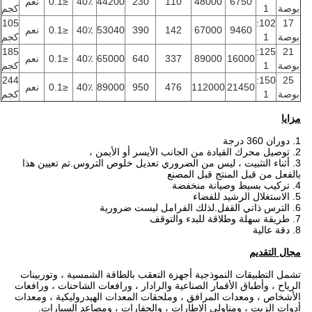
6750
48000
110
230
44200
40٪
≤0.1
نعم
بوصة
1
كجم
105
102:
17
9460
67000
142
390
53040
40٪
≤0.1
نعم
بوصة
1
كجم
185
125:
21
16000
89000
337
640
65000
40٪
≤0.1
نعم
بوصة
1
كجم
244
150:
25
21450
112000
476
950
89000
40٪
≤0.1
نعم
بوصة
1
كجم
مزايا
1. دوران 360 درجة
2. توصيل محرك القيادة من الجانب الأيسر أو الأيمن ،
3. أثناء التثبيت ، ليس من الضروري تعديل خلوص التروس.تم تعيين هذا
بالفعل من قبل المنتج قبل المصنع
4. تركيب بسيط وصيانة منخفضة
5. الاستغلال الرشيد للفضاء
6. الترس ذاتي القفل.لذلك الفرامل ليست ضرورية
7. طريقة سهلة وطلاقة للبدء والتوقف
8. دقة عالية
مجال التقديم
تشمل التطبيقات النموذجية أجهزة التعقب بالطاقة الشمسية ، وتوربينات
الرياح ، وأطباق الأقمار الصناعية والرادار ، ورافعات الشاحنات ، ورافعات
الأشخاص ، ومعدات المرافق ، وملحقات المعدات الهيدروليكية ، ومعدات
أدوات الزيت ، ومناولي الإطارات ، والحفارات ، ومصاعد السيارات.