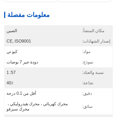
معلومات مفصلة
مكان المنشأ:
الصين
إصدار الشهادات:
CE, ISO9001
مواد:
كيو تي
نموذج:
دودة جير 7 بوصات
نسبة والعتاد:
57: 1
نجاعة:
40٪
دقيق:
أقل من 0.1 درجة
محرك كهربائي ، محرك هيدروليكي ، 
سائق:
محرك سيرفو