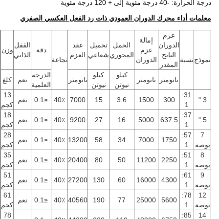
درجة الحرارة: -40 درجة مئوية إلى + 120 درجة مئوية
معلمات أداء محرك الدوران العمودي ذات رد الفعل العكسي الصفري
عزم
إمالة
الدوران
الحمل
تحميل
عقد
القفل
عزم
دقة
وزن
الناتج
المحوري
شعاعي
العزم
الذاتي
نموذج
نسبة
الدوران
نجاعة
المقدر
كيلو
كيلو
الدرجة
نانومتر
نانومتر
نانومتر
نعم
كلغ
نيوتن
نيوتن
العلمية
13
31:
3 "
300
1500
3.6
15
7000
40٪
≤0.1
نعم
1
كجم
18
37:
5 "
637.5
5000
16
27
9200
40٪
≤0.1
نعم
1
كجم
28
57:
7
1750
7000
34
58
13200
40٪
≤0.1
نعم
بوصة
1
كجم
35
51:
8
2250
11200
50
80
20400
40٪
≤0.1
نعم
بوصة
1
كجم
51
61:
9
4300
16000
60
130
27200
40٪
≤0.1
نعم
بوصة
1
كجم
61
78:
12
5600
25000
77
190
40560
40٪
≤0.1
نعم
بوصة
1
كجم
78
85:
14