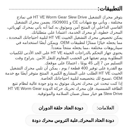
التطبيقات:
يتوفر محرك التشغيل HT VE Worm Gear Slew Drive في نماذج
مختلفة ، ويأتي مع شهادات CE و ISO9001. يضمن محرك التشغيل
القاسي الداخلي أن المنتج آمن وموثوق به.كما أنه يأتي بمحرك كهربائي،
المحرك خطوة، أو محرك الخدمة، اعتمادا على متطلباتك.
يمكن تخصيص محرك التشغيل الخبيث HT VE لتلبية احتياجاتك المحددة ،
مما يجعله خيارًا ممتازًا لتطبيقات OEM. ويمكن أيضًا استخدامه في
سيناريوهات مختلفة ،مما يجعله منتجاً متعدداً.
يحتوي جهاز التحكم بالدراجات الخبيثة HT VE على الحد الأدنى للكميات
المطلوبة ويتم تعبئتها في الخشب المقاوم للنقل الآمن. يتراوح وقت
التسليم من 7 إلى 45 يومًا ، اعتمادًا على موقعك.
مع القدرة على توفير 400 قطعة / يوم ، يمكن أن تلبي محرك التشغيل
الخبيث HT VE الطلب على المشاريع الكبيرة. المنتج متوفر أيضًا مع خدمة
OEM ،تسمح لك بتخصيصه لتلبية احتياجاتك الخاصة.
إذا كنت تبحث عن محرك تحريك موثوق به وذو جودة عالية لنظام تتبع
الطاقة الشمسية، فإن محرك تحريك حركة الدودة HT VE Worm Gear
Slew Drive هو خيار ممتاز.ضمان السلامة والموثوقية.
العلامات:
دودة العتاد حلقة الدوران
دودة العتاد المحرك,علبة التروس محرك دودة