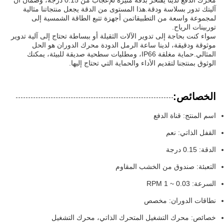
محرك الدفع لدينا يفتخر بدقة مثيرة للإعجاب من 0.15 درجة، وضمان أن
آليتك تدور بسلاسة ودقة.هذا المستوى من الدقة يجعل منتجاتنا مثالية
لمجموعة واسعة من التطبيقاتمن أجهزة تتبع الطاقة الشمسية إلى
توربينات الرياح.
سواء كنت بحاجة إلى تدوير الآلات الثقيلة أو ببساطة تحتاج إلى آلية تدوير
موثوقة ودقيقة، لدينا ساعة الرمل الدودة محرك الدوران هو الحل
المثالي.حماية مغلقة IP66، ومطليات سطحية صديقة للبيئة، يمكنك
الوثوق بمنتجنا لتقديم الأداء والحماية التي تحتاج إليها.
الخصائص:
اسم المنتج: قناة الدفع
القفل الذاتي: نعم
الدقة: 0.15 درجة
التعبئة: صندوق من الخشب المقاوم
السرعة: 0.03 ~ 1 RPM
نطاقات الدوران: مخصص
خصائص: محرك التشغيل المتحرك الذاتي، محرك التشغيل