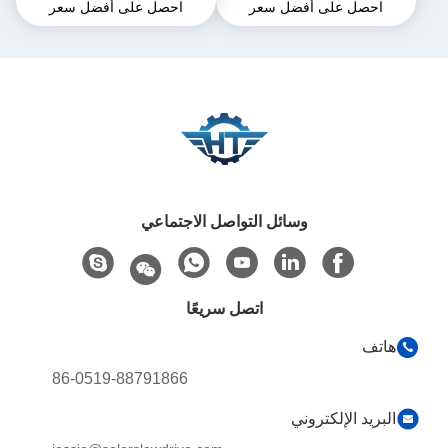
احصل على أفضل سعر
احصل على أفضل سعر
القفل الذاتي والدقة 0.15 درجة
للتركيب السريع والسهل
والحلول المخصصة
وسائل التواصل الاجتماعي
اتصل سريعًا
هاتف
86-0519-88791866
البريد الإلكتروني