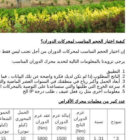
كيفية اختيار الحجم المناسب لمحركات الدوران؟
إن اختيار الحجم المناسب لمحركات الدوران من أجل تجنب ليس فقط نقص 
يرجى تزويدنا بالمعلومات التالية لتحديد محرك الدوران المناسب:
1. التطبيق
2. الناتج المطلوب.إذا لم تكن لديك فكرة واضحة عن تلك البيانات ، فما عليك سوى إخبارنا بالحمل ، على سبيل المثال ، وزن الألواح وأقواس التثبيت على محرك الدوران الخاص بنا.
3. أبعاد الحمل وأكبر رياح في منطقتك في السنوات العشر الماضية والتي يتم استخدامها لحساب ما إذا كان محرك الأقراص الذي أوصينا به يمكن أن يتحمل الحمل الأقصى عندما تأتي الرياح الكبيرة.
4. سرعة الخرج التي طلبتها والتي ستساعدنا على التوصية بالمحركات المناسبة لك.
5. معلومات أخرى مثل رد فعل عنيف ، طلب درجة IP الخ
عدد كبير من معلمات محرك الأقراص
عزم
الحمل
الحمول
إمالة عزم
عقد عزم
الدوران
المحوري
الشعاع
نموذج
نسبة
الدوران
الدوران
الناتج
(كيلو
(كيلو
(Nm)
(Nm)
(Nm)
نيوتن)
نيوتن
15
10
5800
1500
600
31: 1
3 "