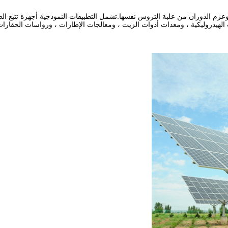
زم الدوران من علبة التروس نفسها.تشمل التطبيقات النموذجية أجهزة تتبع الطاقة
لهيدروليكية ، ومعدات أدوات الزيت ، ومعالجات الإطارات ، ورواسات الحفارات