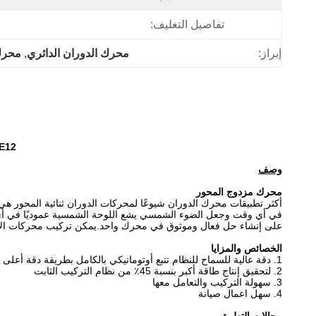
تفاصيل التغليف:
إبراز:
محرك الدوران الدائري
, 
محرك
SDE12 الذاتي قفل علبة التروس محرك كبير
وصف
محرك مزدوج المحور
أكثر تطبيقات محرك الدوران شيوعًا لمحركات الدوران ثنائية المحور هي 
في أي وقت وجعل الضوء الشمسي يشع اللوحة الشمسية عموديًا في أي وق
على إنشاء حل فعال وموثوق في محرك واحد.يمكن تركيب محركات الأقراص المزدوجة المحور لـ CPV أفقيًا أو 
الخصائص والمزايا
1. دقة عالية للسماح للنظام تتبع أوتوماتيكي بالكامل بطريقة دقة أعلى
2. لتحقيق إنتاج طاقة أكبر بنسبة 45٪ من نظام التركيب الثابت
3. سهولة التركيب والتعامل معها
4. سهل
اعمال صيانة