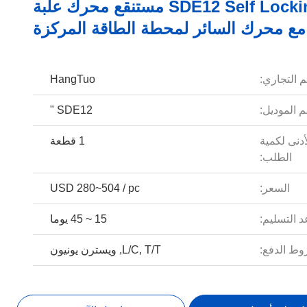
SDE12 Self Locking مستنقع محرك علبة
مع محرك السائر لمحطة الطاقة المركزة
م التجاري:
HangTuo
 الموديل:
SDE12 "
أدنى لكمية
1 قطعة
الطلب:
السعر:
USD 280~504 / pc
 التسليم:
15 ~ 45 يوما
ط الدفع:
L/C, T/T, ويسترن يونيون