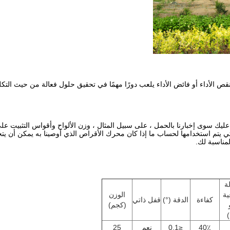
الأداء أو فائض الأداء يلعب دورًا مهمًا في تحقيق حلول فعالة من حيث التكل
ة
ية
الوزن
كفاءة
الدقة (°)
قفل ذاتي
(كجم)
)
40٪
≤0.1
نعم
25