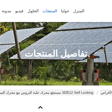
المنزل
حولنا
المنتجات
الحلول
فيديو
مدونة
تفاصيل المنتجات
لأقراص
SDE12 Self Locking مستنقع محرك علبة التروس مع محرك السائر لمحطة الطاقة المركزة