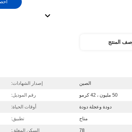
احص
صف المنتج
الصين
إصدار الشهادات:
50 مليون ، 42 كرمو
رقم الموديل:
دودة وعجلة دودة
أوقات الحياة:
متاح
تطبيق:
78
السكن المغلق: