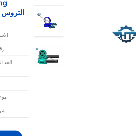
التروس 
الاس
رقم
الحد ال
موعد
شرو