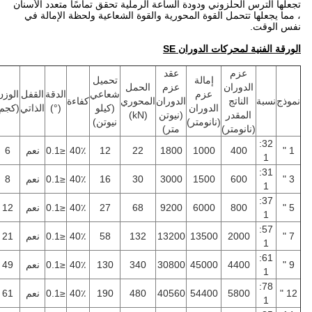
تجعلها الترس الحلزوني ودودة الساعة الرملية تحقق تماسًا متعدد الأسنان
، مما يجعلها تتحمل القوة المحورية والقوة الشعاعية ولحظة الإمالة في
نفس الوقت.
الورقة الفنية لمحركات الدوران SE
عزم
عقد
إمالة
تحميل
الدوران
عزم
الحمل
عزم
شعاعي
الدقة
القفل
الوزن
نموذج
نسبة
الناتج
الدوران
المحوري
كفاءة
الدوران
(كيلو
(°)
الذاتي
(كجم)
المقدر
(نيوتن
(kN)
(نانومتر)
نيوتن)
(نانومتر)
متر)
32:
1 "
400
1000
1800
22
12
40٪
≤0.1
نعم
6
1
31:
3 "
600
1500
3000
30
16
40٪
≤0.1
نعم
8
1
37:
5 "
800
6000
9200
68
27
40٪
≤0.1
نعم
12
1
57:
7 "
2000
13500
13200
132
58
40٪
≤0.1
نعم
21
1
61:
9 "
4400
45000
30800
340
130
40٪
≤0.1
نعم
49
1
78:
12 "
5800
54400
40560
480
190
40٪
≤0.1
نعم
61
1