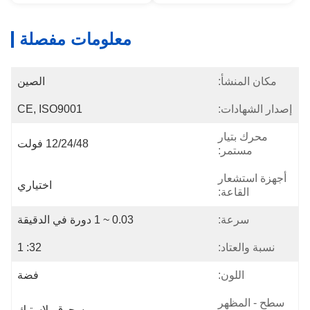
معلومات مفصلة
مكان المنشأ:
الصين
إصدار الشهادات:
CE, ISO9001
محرك بتيار
12/24/48 فولت
مستمر:
أجهزة استشعار
اختياري
القاعة:
سرعة:
0.03 ~ 1 دورة في الدقيقة
نسبة والعتاد:
32: 1
اللون:
فضة
سطح - المظهر
مسحوق بلاستيك