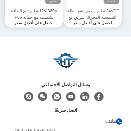
فيديو
فيديو
24VDC نظام رصيف تتبع الطاقة
12V-380V نظام تتبع الطاقة
الشمسية المحرك المزلق مع
الشمسية مع حماية IP66
احصل على أفضل سعر
احصل على أفضل سعر
محور واحد / محور مزدوج
محرك
وسائل التواصل الاجتماعي
اتصل سريعًا
هاتف
86-0519-88791866