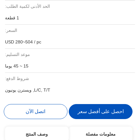
الحد الأدنى لكمية الطلب:
1 قطعة
السعر:
USD 280~504 / pc
موعد التسليم:
15 ~ 45 يوما
شروط الدفع:
L/C, T/T, ويسترن يونيون
احصل على أفضل سعر
اتصل الآن
معلومات مفصلة
وصف المنتج