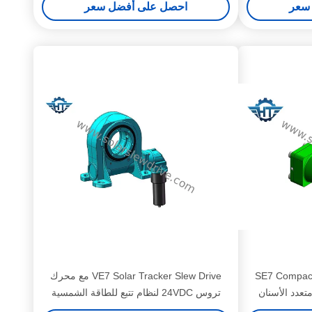
سعر
احصل على أفضل سعر
SE7 Compact 
VE7 Solar Tracker Slew Drive مع محرك
عدد الأسنان
تروس 24VDC لنظام تتبع للطاقة الشمسية
الكهروضوئية 2 صورة