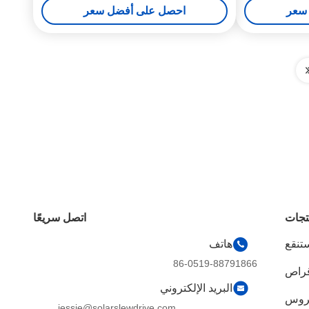
سعر
احصل على أفضل سعر
تجات
اتصل سريعًا
تنقع
هاتف
86-0519-88791866
قراص
البريد الإلكتروني
تروس
jessie@solarslewdrive.com