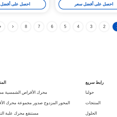
احصل على أفضل سعر
احصل على أفضل 
8
7
6
5
4
3
2
رابط سريع
المن
حولنا
محرك الأقراص الشمسية مس
المنتجات
المحور المزدوج صدور مجموعة محرك الأ
الحلول
مستنقع محرك علبة ال