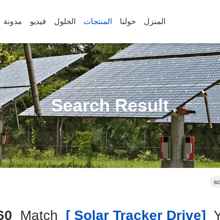
المنزل
حولنا
المنتجات
الحلول
فيديو
مدونة
Search Result
so
60
Match
[solar Tracker Drive ]