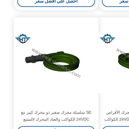
سعر
احصل على أفضل سعر
محرك الأقراص
SE سلسلة محرك صغير ذو محرك كبير مع
لتعقب الطاقة الشمسية مع 24VDC الكواكب
24VDC الكواكب والعتاد المحرك لالمتتبع
الشمسية