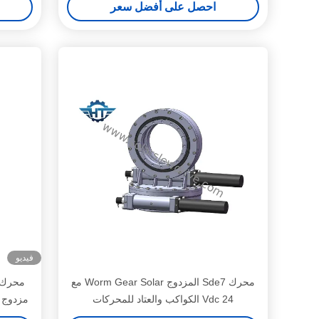
احصل على أفضل سعر
فيديو
محرك Sde7 المزدوج Worm Gear Solar مع
محرك ص
24 Vdc الكواكب والعتاد للمحركات
مزدوج م