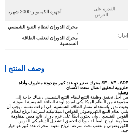
درة على
أجهزة الكمبيوتر 2000 شهريا
العرض:
محرك الدوران لنظام التتبع الشمسي
, 
محرك الدوران لتعقب الطاقة 
الشمسية
وصف المنتج
SE ، VE ، SDE محرك صغير ذو عدد كبير مع دودة مظروف وأداة
قيق اتصال متعدد الأسنان
يق وظيفة التتبع لنظام التتبع الشمسي ، هناك حاجة إلى
النظام الميكانيكي لقيادة لوحة الطاقة الشمسية الضوئية
باستخدام مسار الطاقة الشمسية. في الوقت نفسه ، يجب أن
لتتبع الكهروضوئي الخواص الميكانيكية لسرعة الرياح لنظام
يدي ، وأن يحتوي أيضًا على عزم دوران ناتج معين لمقاومة
اح المقابلة ، وذلك لتحقيق التشغيل الديناميكي للقوس
 و تعقب تحت سرعة الرياح معينة. محرك عدد كبير هو خيار