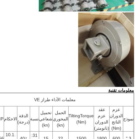
نية
معلمات الأداء طراز VE
عقد
الحمل
تحميل
ان
عزم
TiltingTorque
الدقة
الذاتي
الوزن
المحوري
شعاعي
نسبة
الاحكام
IP
تج
الدوران
(Nm)
(درجة)
قفل
(كلغ)
(kn)
(kn)
(نانومتر)
.10.1
31:
نعم
12kg
66
40٪
15
22
1500
1800