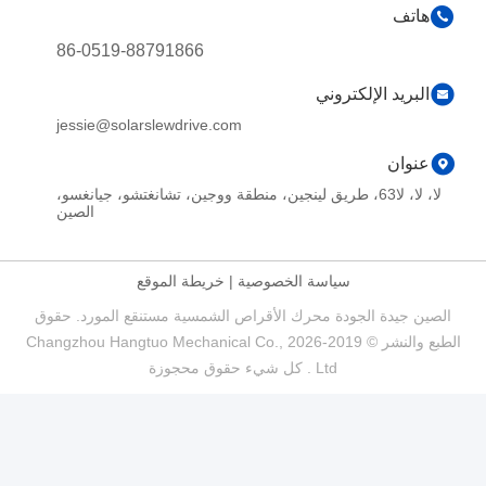
86-0519-88791866
د الإلكتروني
jessie@solarslewdrive.com
ن
لا، لا، لا63، طريق لينجين، منطقة ووجين، تشانغتشو، جيانغسو،
الصين
سياسة الخصوصية
|
خريطة الموقع
يدة الجودة محرك الأقراص الشمسية مستنقع المورد. حقوق
الطبع والنشر © 2019-2026 Changzhou Hangtuo Mechanical Co.,
Ltd . كل شيء حقوق محجوزة