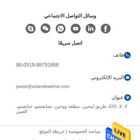
وسائل التواصل الاجتماعي
اتصل سريعًا
هاتف
86-0519-88791866
البريد الإلكتروني
jessie@solarslewdrive.com
عنوان
لا، لا، لا63، طريق لينجين، منطقة ووجين، تشانغتشو، جيانغسو،
الصين
سياسة الخصوصية
|
خريطة الموقع