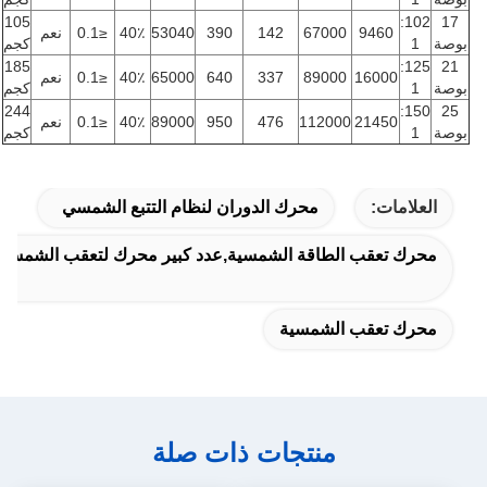
105
102:
17
9460
67000
142
390
53040
40٪
≤0.1
نعم
بوصة
1
كجم
185
125:
21
16000
89000
337
640
65000
40٪
≤0.1
نعم
بوصة
1
كجم
244
150:
25
21450
112000
476
950
89000
40٪
≤0.1
نعم
بوصة
1
كجم
العلامات:
محرك الدوران لنظام التتبع الشمسي
محرك تعقب الطاقة الشمسية,عدد كبير محرك لتعقب الشمسية
محرك تعقب الشمسية
منتجات ذات صلة