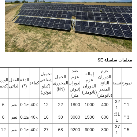
معلمات سلسلة SE
عزم
عقد
إمالة
تحميل
الدوران
عزم
الحمل
عزم
شعاعي
الدقة
القفل
الوزن
نموذج
نسبة
الناتج
الدوران
المحوري
كفاءة
الدوران
(كيلو
(°)
الذاتي
(كجم)
المقدر
(نيوتن
(kN)
(نانومتر)
نيوتن)
(نانومتر)
متر)
32:
1 "
400
1000
1800
22
12
40٪
≤0.1
نعم
6
1
31:
3 "
600
1500
3000
30
16
40٪
≤0.1
نعم
8
1
37:
5 "
800
6000
9200
68
27
40٪
≤0.1
نعم
12
1