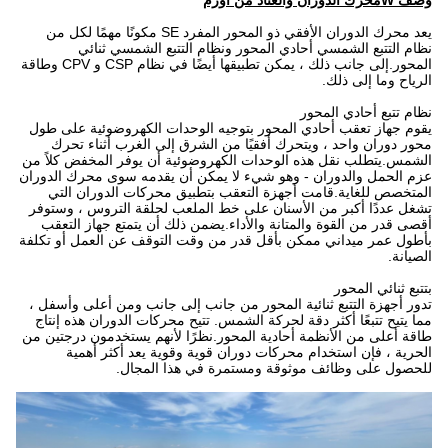
وصف W
محرك الدوران والعتاد من أورم
يعد محرك الدوران الأفقي ذو المحور المفرد SE مكونًا مهمًا لكل من
نظام التتبع الشمسي أحادي المحور ونظام التتبع الشمسي ثنائي
المحور.إلى جانب ذلك ، يمكن تطبيقها أيضًا في نظام CSP و CPV وطاقة
الرياح وما إلى ذلك.
نظام تتبع أحادي المحور
يقوم جهاز تعقب أحادي المحور بتوجيه الوحدات الكهروضوئية على طول
محور دوران واحد ، ويتحرك أفقيًا من الشرق إلى الغرب أثناء تحرك
الشمس.يتطلب نقل هذه الوحدات الكهروضوئية أن يوفر المخفض كلاً من
عزم الحمل والدوران - وهو شيء لا يمكن أن يقدمه سوى محرك الدوران
المتخصص للغاية.قامت أجهزة التعقب بتطبيق محركات الدوران التي
تشغل عددًا أكبر من الأسنان على خط الملعب لحلقة التروس ، وستوفر
أقصى قدر من القوة والمتانة والأداء.يضمن ذلك أن يتمتع جهاز التعقب
بأطول عمر ميداني ممكن بأقل قدر من وقت التوقف عن العمل أو تكلفة
الصيانة.
بتتبع ثنائي المحور
تدور أجهزة التتبع ثنائية المحور من جانب إلى جانب ومن أعلى وأسفل ،
مما يتيح تتبعًا أكثر دقة لحركة الشمس. تتيح محركات الدوران هذه إنتاج
طاقة أعلى من الأنظمة أحادية المحور.نظرًا لأنهم يستخدمون درجتين من
الحرية ، فإن استخدام محركات دوران قوية وقوية يعد أكثر أهمية
للحصول على وظائف موثوقة ومستمرة في هذا المجال.