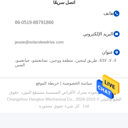
اتصل سريعًا
هاتف
86-0519-88791866
البريد الإلكتروني
jessie@solarslewdrive.com
عنوان
لا، لا، لا63، طريق لينجين، منطقة ووجين، تشانغتشو، جيانغسو،
الصين
سياسة الخصوصية
|
خريطة الموقع
الصين جيدة الجودة محرك الأقراص الشمسية مستنقع المورد. حقوق
الطبع والنشر © 2019-2026 Changzhou Hangtuo Mechanical Co.,
Ltd . كل شيء حقوق محجوزة