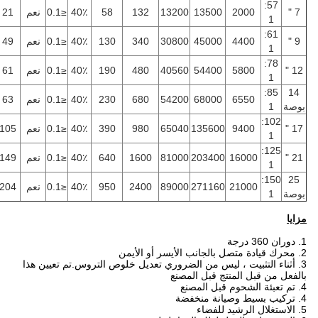
57:
7 "
2000
13500
13200
132
58
40٪
≤0.1
نعم
21
1
61:
9 "
4400
45000
30800
340
130
40٪
≤0.1
نعم
49
1
78:
12 "
5800
54400
40560
480
190
40٪
≤0.1
نعم
61
1
85:
14
6550
68000
54200
680
230
40٪
≤0.1
نعم
63
بوصة
1
102:
17 "
9400
135600
65040
980
390
40٪
≤0.1
نعم
105
1
125:
21 "
16000
203400
81000
1600
640
40٪
≤0.1
نعم
149
1
150:
25
21000
271160
89000
2400
950
40٪
≤0.1
نعم
204
بوصة
1
مزايا
1. دوران 360 درجة
2. محرك قيادة متصل بالجانب الأيسر أو الأيمن
3. أثناء التثبيت ، ليس من الضروري تعديل خلوص التروس.تم تعيين هذا
بالفعل من قبل المنتج قبل المصنع
4. تم تعبئة الشحوم قبل المصنع
4. تركيب بسيط وصيانة منخفضة
5. الاستغلال الرشيد للفضاء