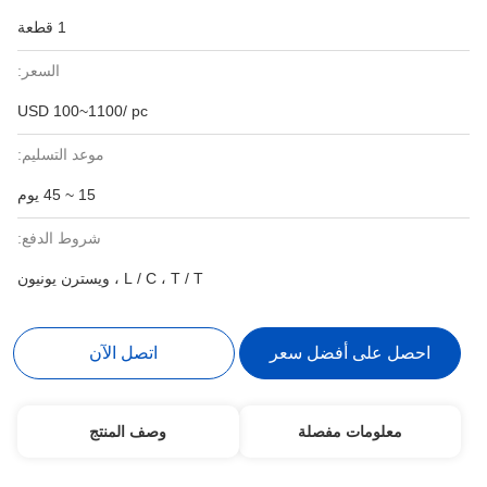
1 قطعة
السعر:
USD 100~1100/ pc
موعد التسليم:
15 ~ 45 يوم
شروط الدفع:
L / C ، T / T ، ويسترن يونيون
احصل على أفضل سعر
اتصل الآن
معلومات مفصلة
وصف المنتج