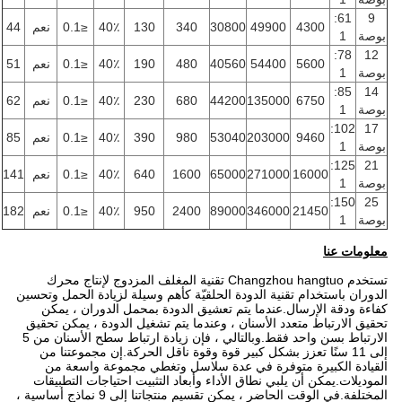
61:
9
4300
49900
30800
340
130
40٪
≤0.1
نعم
44
بوصة
1
78:
12
5600
54400
40560
480
190
40٪
≤0.1
نعم
51
بوصة
1
85:
14
6750
135000
44200
680
230
40٪
≤0.1
نعم
62
بوصة
1
102:
17
9460
203000
53040
980
390
40٪
≤0.1
نعم
85
بوصة
1
125:
21
16000
271000
65000
1600
640
40٪
≤0.1
نعم
141
بوصة
1
150:
25
21450
346000
89000
2400
950
40٪
≤0.1
نعم
182
بوصة
1
معلومات عنا
تستخدم Changzhou hangtuo تقنية المغلف المزدوج لإنتاج محرك
الدوران باستخدام تقنية الدودة الحلقيّة كأهم وسيلة لزيادة الحمل وتحسين
كفاءة ودقة الإرسال.عندما يتم تعشيق الدودة بمحمل الدوران ، يمكن
تحقيق الارتباط متعدد الأسنان ، وعندما يتم تشغيل الدودة ، يمكن تحقيق
الارتباط بسن واحد فقط.وبالتالي ، فإن زيادة ارتباط سطح الأسنان من 5
إلى 11 سنًا تعزز بشكل كبير قوة وقوة ناقل الحركة.إن مجموعتنا من
القيادة الكبيرة متوفرة في عدة سلاسل وتغطي مجموعة واسعة من
الموديلات.يمكن أن يلبي نطاق الأداء وأبعاد التثبيت احتياجات التطبيقات
المختلفة.في الوقت الحاضر ، يمكن تقسيم منتجاتنا إلى 9 نماذج أساسية ،