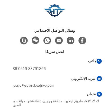
وسائل التواصل الاجتماعي
اتصل سريعًا
هاتف
86-0519-88791866
البريد الإلكتروني
jessie@solarslewdrive.com
عنوان
لا، لا، لا63، طريق لينجين، منطقة ووجين، تشانغتشو، جيانغسو،
الصين