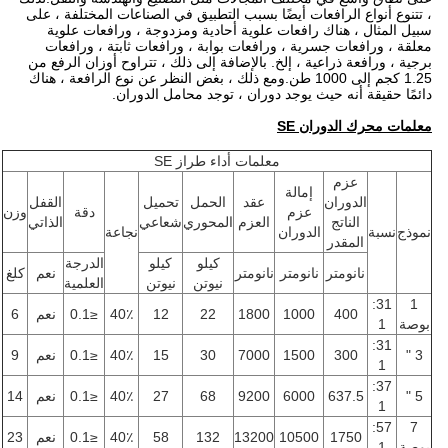
، تتنوع أنواع الرافعات أيضًا بسبب التطبيق في الصناعات المختلفة ، على
سبيل المثال ، هناك رافعات علوية أحادية ومزدوجة ، ورافعات علوية
معلقة ، ورافعات جسرية ، ورافعات بوابة ، ورافعات ثابتة ، ورافعات
برجية ، ورافعة ذراعية ، إلخ. بالإضافة إلى ذلك ، تتراوح أوزان الرفع من
1.25 كجم إلى 1000 طن.ومع ذلك ، بغض النظر عن نوع الرافعة ، هناك
دائمًا حقيقة أنه حيث يوجد دوران ، توجد محامل الدوران.
معلمات محرك الدوران SE
معلمات أداء طراز SE
عزم
إمالة
الدوران
عقد
الحمل
تحميل
القفل
عزم
دقة
وزن
الناتج
العزم
المحوري
شعاعي
الذاتي
نموذج
نسبة
الدوران
نجاعة
المقدر
كيلو
كيلو
الدرجة
نانومتر
نانومتر
نانومتر
نعم
كلغ
نيوتن
نيوتن
العلمية
31:
1
400
1000
1800
22
12
40٪
≤0.1
نعم
6
بوصة
1
31:
3 "
300
1500
7000
30
15
40٪
≤0.1
نعم
9
1
37:
5 "
637.5
6000
9200
68
27
40٪
≤0.1
نعم
14
1
57:
7
1750
10500
13200
132
58
40٪
≤0.1
نعم
23
بوصة
1