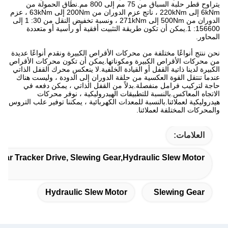
يتراوح قطر حلبة السباق من 75 مم إلى 800 مم.نطاق الحمولة من
6kNm إلى 220kNm ، ناتج عزم الدوران من 200Nm إلى 63kNm ، عزم
الدوران من 500Nm إلى 271kNm ، ونسبة تخفيض النقل من 30: 1 إلى
156600: 1.يمكن أن تكون طريقة التثبيت أفقية أو رأسية أو متعددة
المحاور.
نحن ننتج أنواعًا مختلفة من محركات الأقراص الكبيرة ونقدم أنواعًا عديدة
من محركات الأقراص الكبيرة ومكوناتها.يمكن أن تكون محركات الأقراص
الكبيرة لدينا ذاتية القفل أو القيادة الخلفية.لا ينعكس محرك القفل الذاتي
عندما تنتقل القوة العكسية من حلقة الدوران إلى الدودة ، وليست هناك
حاجة لتركيب فرامل منفصلة.بدلاً من القفل الذاتي ، يمكن دفعه في
الاتجاه المعاكس.بالنسبة للتطبيقات الهيدروليكية ، نوفر محركات
هيدروليكية لعملائنا.بالنسبة للمعدات الكهربائية ، يمكننا توفير علب التروس
والمحركات المختلفة لعملائنا.
العلامات:
olar Tracker Drive, Slewing Gear,hydraulic Slew Motor
Hydraulic Slew Motor
Slewing Gear