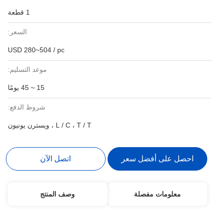
1 قطعة
السعر:
USD 280~504 / pc
موعد التسليم:
15 ~ 45 يومًا
شروط الدفع:
L / C ، T / T ، ويسترن يونيون
احصل على أفضل سعر
اتصل الآن
معلومات مفصلة
وصف المنتج