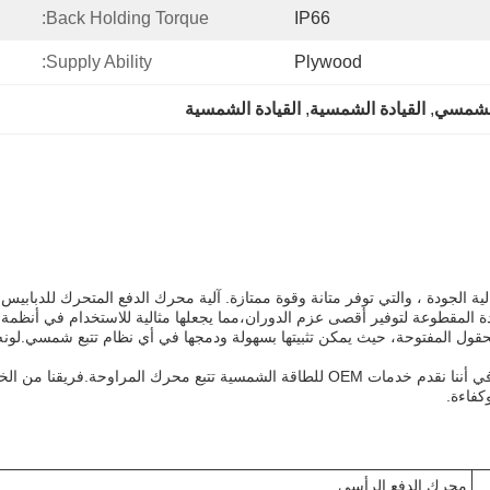
Back Holding Torque:
IP66
Supply Ability:
Plywood
 الشمسي
, 
القيادة الشمسية
, 
القيادة الشمسية
تصنيع محرك الدفع المتحرك للطاقة الشمسية من مادة 42CrMo عالية الجودة ، والتي توفر متانة وقوة ممتازة. آلية م
ة المقطوعة لتوفير أقصى عزم الدوران،مما يجعلها مثالية للاستخدام في أنظمة 
ونحن نفهم أن كل مشروع تتبع الطاقة الشمسية فريد، وهذا هو السبب في أننا نقدم خدمات OEM ل
كفاءة.
محرك الدفع الرأسي