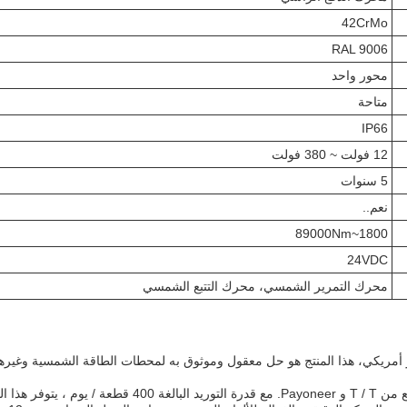
42CrMo
RAL 9006
محور واحد
متاحة
IP66
12 فولت ~ 380 فولت
5 سنوات
نعم..
1800~89000Nm
24VDC
محرك التمرير الشمسي، محرك التتبع الشمسي
 الأدنى لكمية الطلب من 1 ومدى السعر من 150 ~ 1500 دولار أمريكي، هذا المنتج هو حل معقول وموثوق به لمح