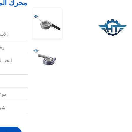
محرك المع
الاس
رقم
الحد ال
موعد
شرو