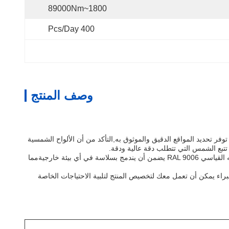
1800~89000Nm
400 Pcs/day
وصف المنتج
حرك الدفع المتحرك للدبابيس توفر تحديد المواقع الدقيق والموثوق به,التأكد من أن الألواح الشمسية
تتبع الشمس التي تتطلب دقة عالية ودقة.
ويتم تصميم محرك القيادة الشمسية على وجه التحديد للاستخدام في الحقول المفتوحة، حيث يمكن تثبيتها بسهولة ودمجها في أي نظام تتبع شمسي.لونه القياسي RAL 9006 يضمن أن يندمج بسلاسة في أي بيئة خارجيةمما
لطاقة الشمسية تتبع محرك المراوحة.فريقنا من الخبراء يمكن أن تعمل معك لتخصيص المنتج لتلبية الاحتياجات الخاصة