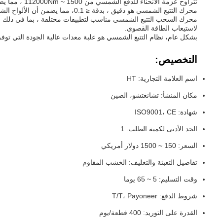
تتراوح عزمة الانحناء للدفع الشمسي من 1500 ~ 112000Nm ، مما يضمن الحركة الدقيقة والفعالة للألواح الشمسية. يتراوح الحمل الشعاعي من 12 ~ 950kN ،مما يجعلها مناسبة للتطبيقات الثقيلة.
محرك التتبع الشمسي هو دقيق ، بدقة ≤ 0.1، مما يضمن أن الألواح الشمسية تكون دائما في الموقف الصحيح لأقصى قدر من امتصاص الطاقة.
محرك السحب التتبع الشمسي مناسب لتطبيقات مختلفة ، بما في ذلك أنظم
لاستيعاب الطاقة القصوى.
بشكل عام، نظام التتبع الشمسي هو علبة معدات عالية الجودة التي توفر 
التخصيص:
اسم العلامة التجارية: HT
مكان المنشأ: تشانغتشو، الصين
شهادة: ISO9001، CE
الحد الأدنى لكمية الطلب: 1
السعر: 150 ~ 1500 دولار أمريكي
تفاصيل التعبئة والتغليف: الخشب المقاوم
وقت التسليم: 5 ~ 65 يوما
شروط الدفع: T/T، Payoneer
القدرة على التوريد: 400 قطعة/يوم