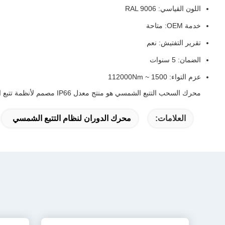
اللون القياسي: RAL 9006
خدمة OEM: متاحة
تقرير التفتيش: نعم
الضمان: 5 سنوات
عزم التواء: 1500 ~ 112000Nm
محرك السحب التتبع الشمسي هو منتج معدل IP66 مصمم لأنظمة تتبع الشمس. يمكن تخصيصه وفقًا لاحتياجاتك ومتطلباتك المحددة.اتصل بنا لمعرفة المزيد عن خدمات تخصيص المنتجات لدينا.
العلامات:
محرك الدوران لنظام التتبع الشمسي