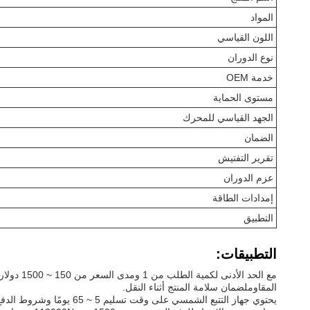
المواد
اللون القياسي
نوع الدوران
خدمة OEM
مستوى الحماية
الجهد القياسي للمحرك
الضمان
تقرير التفتيش
عزم الدوران
إمدادات الطاقة
التطبيق
التطبيقات:
مع الحد
المقاوملضمان سلامة المنتج أثناء النقل.
يحتوي جهاز التتبع الشمسي على وقت تسليم 5 ~ 65 يومًا وشروط الدفع من T / T و Payoneer. مع قدرة التوريد البالغة 400 قطعة / يوم ، يتوفر هذا المنتج بسهولة لتطبيقات مختلفة.