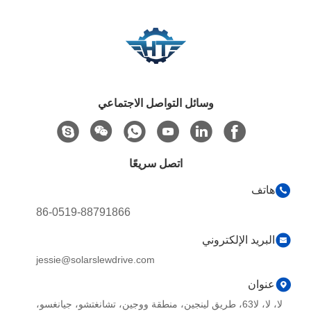
وسائل التواصل الاجتماعي
اتصل سريعًا
هاتف
86-0519-88791866
البريد الإلكتروني
jessie@solarslewdrive.com
عنوان
لا، لا، لا63، طريق لينجين، منطقة ووجين، تشانغتشو، جيانغسو،