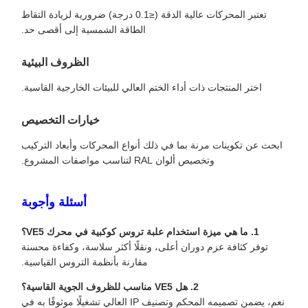
تعتبر المحركات عالية الدقة (≤0.1 درجة) ضرورية لزيادة التقاط
الطاقة الشمسية إلى أقصى حد.
الظروف البيئية
اختر المنتجات ذات أداء الختم العالي للبيئات الخارجية القاسية.
خيارات التخصيص
ابحث عن تكوينات مرنة بما في ذلك أنواع المحركات وأبعاد التركيب
وتخصيص ألوان RAL لتناسب مواصفات المشروع.
أسئلة وأجوبة
1. ما هي ميزة استخدام علبة تروس كوكبية في محرك VE5؟
توفر كثافة عزم دوران أعلى، ونقلًا أكثر سلاسة، وكفاءة محسنة
مقارنة بأنظمة التروس القياسية.
2. هل VE5 مناسب للظروف الجوية القاسية؟
نعم، يضمن تصميمه المحكم وتصنيف IP العالي تشغيلًا موثوقًا به في