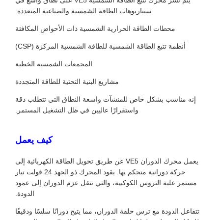
يتم نشر محرك تتبع الطاقة الشمسية VE5 على نطاق واسع في
سيناريوهات الطاقة الشمسية والصناعية المتعددة:
محطات الطاقة الحرارية الشمسية ذات الأحواض المكافئة
أنظمة تتبع الطاقة الشمسية للطاقة الشمسية المركزة (CSP)
المجمعات الشمسية الخطية
مشاريع البنية التحتية للطاقة المتجددة
إنه مناسب بشكل خاص للمنشآت واسعة النطاق التي تتطلب دقة
واستقرارًا عاليين في ظل التشغيل المستمر.
كيف يعمل
يعمل محرك الدوران VE5 عن طريق تحويل الطاقة الكهربائية إلى
حركة دورانية متحكم بها. يقود المحرك ذو الجهد 24 فولت تيار
مستمر علبة التروس الكوكبية، والتي تنقل عزم الدوران إلى عمود
الدودة.
تتفاعل الدودة مع ترس حلقة الدوران، مما يتيح دورانًا سلسًا ودقيقًا