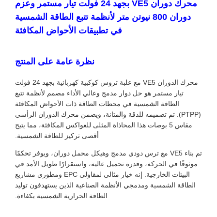
محرك دوران VE5 بجهد 24 فولت تيار مستمر وعزم
دوران 800 نيوتن متر لأنظمة تتبع الطاقة الشمسية
في تطبيقات الأحواض المكافئة
نظرة عامة على المنتج
محرك الدوران VE5 مع علبة تروس كوكبية كهربائية بجهد 24 فولت
تيار مستمر هو حل دوار مدمج وعالي الأداء مصمم لأنظمة تتبع
الطاقة الشمسية في محطات الطاقة ذات الأحواض المكافئة
(PTPP). تم تصميمه للدقة والمتانة، ويضمن محرك الدوران الرأسي
مقاس 5 بوصات هذا المحاذاة المثلى للعواكس المكافئة، مما يتيح
أقصى تركيز للطاقة الشمسية.
تم بناء VE5 مع ترس دودي مدمج وهيكل محمل دوران، ويوفر تحكمًا
موثوقًا في الحركة، وقدرة تحميل عالية، واستقرارًا طويل الأمد في
البيئات الخارجية. إنه خيار مثالي لمقاولي EPC ومطوري مشاريع
الطاقة الشمسية ومدمجي الأنظمة الصناعية الذين يستهدفون توليد
الطاقة الحرارية الشمسية بكفاءة.