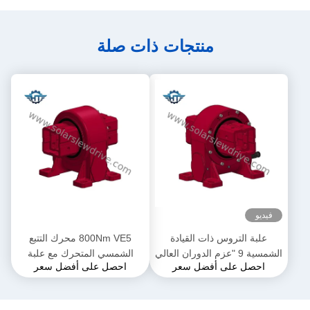
منتجات ذات صلة
فيديو
علبة التروس ذات القيادة
800Nm VE5 محرك التتبع
الشمسية 9 "عزم الدوران العالي
الشمسي المتحرك مع علبة
احصل على أفضل سعر
احصل على أفضل سعر
للملاحقات الشمسية
التروس الكوكبية 24VDC
لمحطات توليد الطاقة الكهربائية
البارابولية