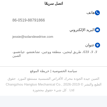
اتصل سريعًا
هاتف
86-0519-88791866
البريد الإلكتروني
jessie@solarslewdrive.com
عنوان
لا، لا، لا63، طريق لينجين، منطقة ووجين، تشانغتشو، جيانغسو،
الصين
سياسة الخصوصية
|
خريطة الموقع
الصين جيدة الجودة محرك الأقراص الشمسية مستنقع المورد. حقوق
الطبع والنشر © 2019-2026 Changzhou Hangtuo Mechanical Co.,
Ltd . كل شيء حقوق محجوزة