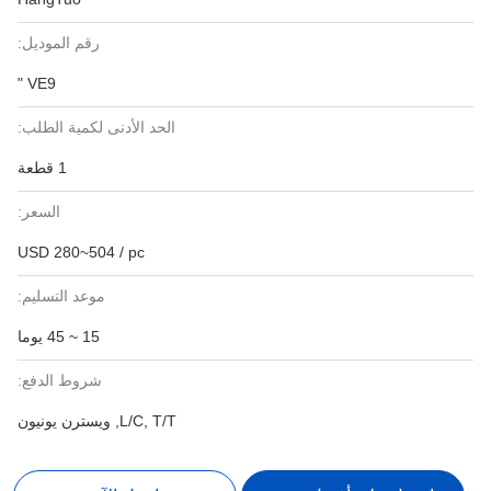
رقم الموديل:
VE9 "
الحد الأدنى لكمية الطلب:
1 قطعة
السعر:
USD 280~504 / pc
موعد التسليم:
15 ~ 45 يوما
شروط الدفع:
L/C, T/T, ويسترن يونيون