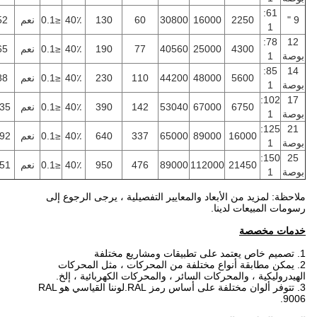
61:
9 "
2250
16000
30800
60
130
40٪
≤0.1
نعم
52
1
78:
12
4300
25000
40560
77
190
40٪
≤0.1
نعم
65
بوصة
1
85:
14
5600
48000
44200
110
230
40٪
≤0.1
نعم
88
بوصة
1
102:
17
6750
67000
53040
142
390
40٪
≤0.1
نعم
135
بوصة
1
125:
21
16000
89000
65000
337
640
40٪
≤0.1
نعم
192
بوصة
1
150:
25
21450
112000
89000
476
950
40٪
≤0.1
نعم
251
بوصة
1
ملاحظة: لمزيد من الأبعاد والمعايير التفصيلية ، يرجى الرجوع إلى
رسومات المبيعات لدينا.
خدمات مخصصة
1. تصميم خاص يعتمد على تطبيقات ومشاريع مختلفة
2. يمكن مطابقة أنواع مختلفة من المحركات ، مثل المحركات
الهيدروليكية ، والمحركات السائر ، والمحركات الكهربائية ، إلخ.
3. تتوفر ألوان مختلفة على أساس رمز RAL.لوننا القياسي هو RAL
9006.