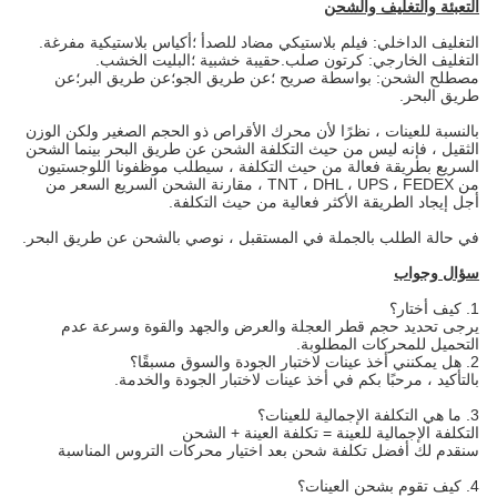
التعبئة والتغليف والشحن
التغليف الداخلي: فيلم بلاستيكي مضاد للصدأ ؛أكياس بلاستيكية مفرغة.
التغليف الخارجي: كرتون صلب.حقيبة خشبية ؛البليت الخشب.
مصطلح الشحن: بواسطة صريح ؛عن طريق الجو؛عن طريق البر؛عن
طريق البحر.
بالنسبة للعينات ، نظرًا لأن محرك الأقراص ذو الحجم الصغير ولكن الوزن
الثقيل ، فإنه ليس من حيث التكلفة الشحن عن طريق البحر بينما الشحن
السريع بطريقة فعالة من حيث التكلفة ، سيطلب موظفونا اللوجستيون
من TNT ، DHL ، UPS ، FEDEX ، مقارنة الشحن السريع السعر من
أجل إيجاد الطريقة الأكثر فعالية من حيث التكلفة.
في حالة الطلب بالجملة في المستقبل ، نوصي بالشحن عن طريق البحر.
سؤال وجواب
1. كيف أختار؟
يرجى تحديد حجم قطر العجلة والعرض والجهد والقوة وسرعة عدم
التحميل للمحركات المطلوبة.
2. هل يمكنني أخذ عينات لاختبار الجودة والسوق مسبقًا؟
بالتأكيد ، مرحبًا بكم في أخذ عينات لاختبار الجودة والخدمة.
3. ما هي التكلفة الإجمالية للعينات؟
التكلفة الإجمالية للعينة = تكلفة العينة + الشحن
سنقدم لك أفضل تكلفة شحن بعد اختيار محركات التروس المناسبة
4. كيف تقوم بشحن العينات؟