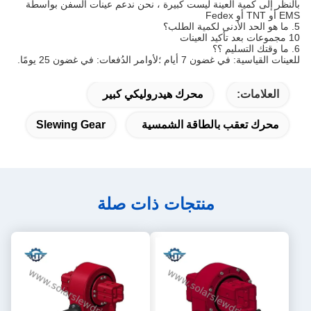
بالنظر إلى كمية العينة ليست كبيرة ، نحن ندعم عينات السفن بواسطة
EMS أو TNT أو Fedex
5. ما هو الحد الأدنى لكمية الطلب؟
10 مجموعات بعد تأكيد العينات
6. ما وقتك التسليم ؟؟
للعينات القياسية: في غضون 7 أيام ؛لأوامر الدُفعات: في غضون 25 يومًا.
العلامات:
محرك هيدروليكي كبير
محرك تعقب بالطاقة الشمسية
Slewing Gear
منتجات ذات صلة