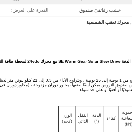
خشب رقائقيّ صندوق
القدرة على العرض:
, 
محرك تعقب الشمسية
SE Worm Ge مع محرك 24vdc لمحطة طاقة التدفئة
تأتي محركات الدوران الخاصة بنا في مجموعة متن
نفس صندوق التروس.يمكن أيضًا صنعها بمحاور دوران مزدوجة ، (محاور دوران 
يًا أو أفقيًا أو على حد سواء.
حمولة
الدقة
القفل
الوزن
عاعية
كفاءة
(°)
الذاتي
(كجم)
(k