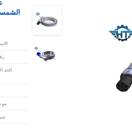
الاس
رقم
الحد ال
موعد
شرو