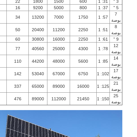
22
1800
1500
600
31: 1
3 "
16
9200
5000
800
37: 1
5 "
7
34
13200
7000
1750
57: 1
بوصة
8
50
20400
11200
2250
51: 1
بوصة
60
30800
16000
2250
61: 1
9 "
12
77
40560
25000
4300
78: 1
بوصة
14
110
44200
48000
5600
85: 1
بوصة
17
142
53040
67000
6750
102: 1
بوصة
21
337
65000
89000
16000
125: 1
بوصة
25
476
89000
112000
21450
150: 1
بوصة