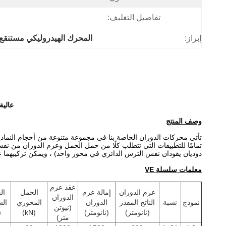
تفاصيل التغليف:
إبراز:
المحرك الهيدروليكي مستنقع
عالية الدقة ar Solar Slew Drive
وصف المنتج
تمامًا للتطبيقات التي تتطلب كلًا من حمل الحمل وعزم الدوران من 
دوديان يقودان نفس الترس الدائري في محور واحد) ، ويمكن تركيبهما عمود
معلمات سلسلة VE
عقد عزم
عزم الدوران
إمالة عزم
الحمل
ال
الدوران
نموذج
نسبة
الناتج المقدر
الدوران
المحوري
الش
(نيوتن
(نانومتر)
(نانومتر)
(kN)
N)
متر)