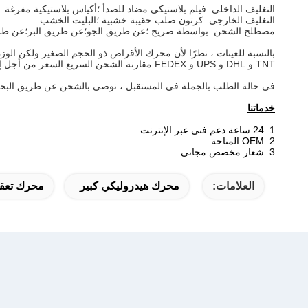
التغليف الداخلي: فيلم بلاستيكي مضاد للصدأ ؛أكياس بلاستيكية مفرغة.
التغليف الخارجي: كرتون صلب.حقيبة خشبية ؛البليت الخشب.
مصطلح الشحن: بواسطة صريح ؛عن طريق الجو؛عن طريق البر؛عن طري
بالنسبة للعينات ، نظرًا لأن محرك الأقراص ذو الحجم الصغير ولكن ال
TNT و DHL و UPS و FEDEX مقارنة الشحن السريع السعر من أجل إيجاد الطريقة الأكثر فعالية من حيث التكلفة.
في حالة الطلب بالجملة في المستقبل ، نوصي بالشحن عن طريق البحر
خدماتنا
1. 24 ساعة دعم فني عبر الإنترنت
2. OEM المتاحة
3. شعار مخصص مجاني
العلامات:
محرك هيدروليكي كبير
محرك تعقب