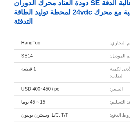
عالية الدقة SE دودة العتاد محرك الدوران
الشمسية مع محرك 24vdc لمحطة توليد الطاقة
التدفئة
م التجاري:
HangTuo
 الموديل:
SE14
أدنى لكمية
1 قطعة
الطلب:
السعر:
USD 400~450 / pc
 التسليم:
15 ~ 45 يوما
ط الدفع:
L/C, T/T, ويسترن يونيون