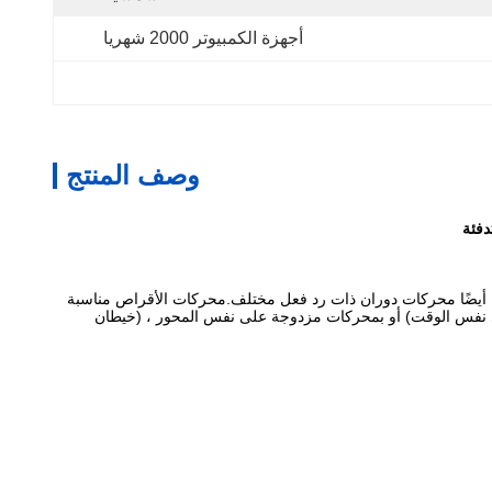
أجهزة الكمبيوتر 2000 شهريا
وصف المنتج
وعة من أحجام النماذج من 1 بوصة إلى 25 بوصة ، ويتراوح الأداء من 0.3 إلى 21 كيلو نيوتن متر.لدينا أيضًا محركات دوران ذات رد فعل مختلف.محركات الأقراص مناسبة
في نفس الوقت) أو بمحركات مزدوجة على نفس المحور ، (خيطان