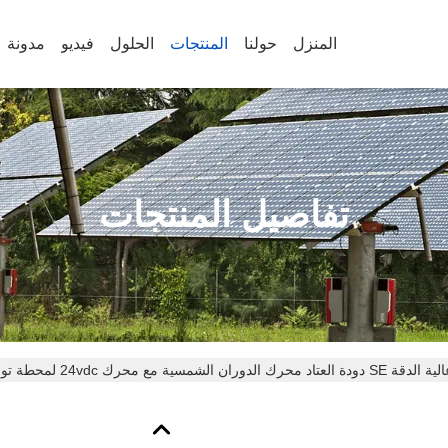
المنزل
حولنا
المنتجات
الحلول
فيديو
مدونة
تفاصيل المنتجات
لدقة SE دودة العتاد محرك الدوران الشمسية مع محرك 24vdc لمحطة توليد الطاقة التدفئة