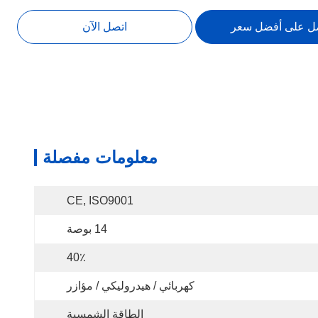
ل على أفضل سعر
اتصل الآن
معلومات مفصلة
CE, ISO9001
14 بوصة
40٪
كهربائي / هيدروليكي / مؤازر
الطاقة الشمسية