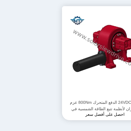
24VDC VE5 الدفع المتحرك 800Nm عزم
ان لأنظمة تتبع الطاقة الشمسية في
احصل على أفضل سعر
تطبيقات الحفرة البارابولية