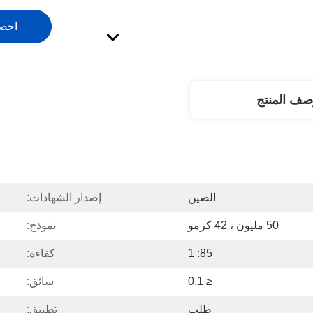
احص
صف المنتج
الصين
إصدار الشهادات:
50 مليون ، 42 كرمو
نموذج:
85: 1
كفاءة:
≤ 0.1
سائق:
طلب
تطبيق: