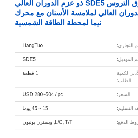
صندوق التروس SDE5 ذو عزم الدوران العالي
دوران العالي لملامسة الأسنان مع محرك
نيما لمحطة الطاقة الشمسية
م التجاري:
HangTuo
 الموديل:
SDE5
أدنى لكمية
1 قطعة
الطلب:
السعر:
USD 280~504 / pc
 التسليم:
15 ~ 45 يوما
ط الدفع:
L/C, T/T, ويسترن يونيون