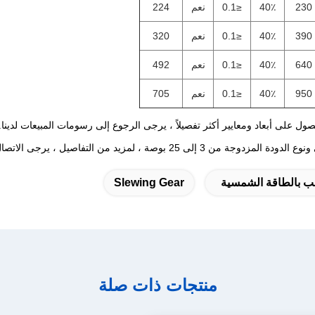
230
40٪
≤0.1
نعم
224
390
40٪
≤0.1
نعم
320
640
40٪
≤0.1
نعم
492
950
40٪
≤0.1
نعم
705
حصول على أبعاد ومعايير أكثر تفصيلاً ، يرجى الرجوع إلى رسومات المبيعات لدينا.
صيل ، يرجى الاتصال بنا للحصول على رسم المبيعات.
 بالطاقة الشمسية
Slewing Gear
منتجات ذات صلة