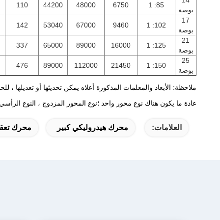
14
110
44200
48000
6750
85: 1
بوصة
17
142
53040
67000
9460
102: 1
بوصة
21
337
65000
89000
16000
125: 1
بوصة
25
476
89000
112000
21450
150: 1
بوصة
ملاحظة: الأبعاد والمعلمات المذكورة أعلاه يمكن تحديثها أو تعديلها ، لل
عادة ما يكون هناك نوع محور واحد ؛نوع المحور المزدوج ، النوع الرأسي ونوع الدودة المزدوجة من 3 إلى 25 بوصة ، لمزيد من التفا
العلامات:
محرك هيدروليكي كبير
محرك تعقب