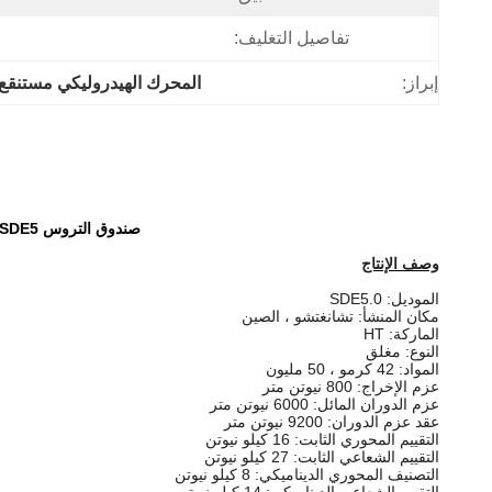
تفاصيل التغليف:
إبراز:
المحرك الهيدروليكي مستنقع
صندوق التروس SDE5 ذو عزم الدوران العالي لعزم الدوران العالي لملامسة الأسنان مع محرك نيما لمحطة الطاقة الشمسية
وصف الإنتاج
الموديل: SDE5.0
مكان المنشأ: تشانغتشو ، الصين
الماركة: HT
النوع: مغلق
المواد: 42 كرمو ، 50 مليون
عزم الإخراج: 800 نيوتن متر
عزم الدوران المائل: 6000 نيوتن متر
عقد عزم الدوران: 9200 نيوتن متر
التقييم المحوري الثابت: 16 كيلو نيوتن
التقييم الشعاعي الثابت: 27 كيلو نيوتن
التصنيف المحوري الديناميكي: 8 كيلو نيوتن