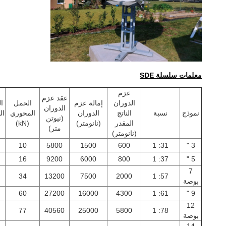
معلمات سلسلة SDE
عزم
عقد عزم
الدوران
إمالة عزم
الحمل
ا
الدوران
نموذج
نسبة
الناتج
الدوران
المحوري
ال
(نيوتن
المقدر
(نانومتر)
(kN)
متر)
(نانومتر)
10
5800
1500
600
31: 1
3 "
16
9200
6000
800
37: 1
5 "
7
34
13200
7500
2000
57: 1
بوصة
60
27200
16000
4300
61: 1
9 "
12
77
40560
25000
5800
78: 1
بوصة