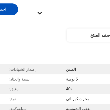
احص
صف المنتج
الصين
إصدار الشهادات:
5 بوصة
نسبة والعتاد:
40٪
دقيق:
محرك كهربائي
نوع:
تعقب الشمسية
سيلفوكينغ: