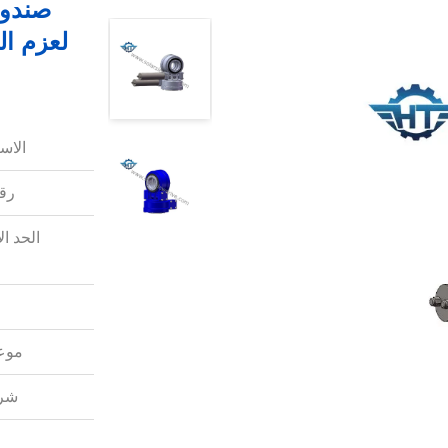
لعزم ال
الاس
رقم
الحد ال
موعد
شرو