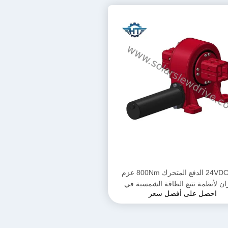
24VDC VE5 الدفع المتحرك 800Nm عزم
ان لأنظمة تتبع الطاقة الشمسية في
احصل على أفضل سعر
تطبيقات الحفرة البارابولية