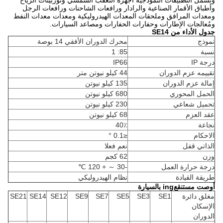
وتشمل التطبيقات النموذجية أجهزة التعقب الشمسي وتوربينات الرياح
وأطباق الأقمار الصناعية والرادار ورافعات الشاحنات ورافعات الرجل
ومعدات المرافق وملحقات المعدات الهيدروليكية ومعدات معدات النفط
ومُعالجات الإطارات وحفارات الحفارات ومصاعد السيارات.
جدول الأداء من SE14
نموذج
محرك الدوران الأفقي 14 بوصة
نسبة
85: 1
درجة IP
IP66
تقييمه عزم الدوران
44 كيلو نيوتن متر
إمالة عزم الدوران
135 كيلو نيوتن
الحمل المحوري
680 كيلو نيوتن
تحميل شعاعي
230 كيلو نيوتن
عقد العزم
68 كيلو نيوتن
نجاعة
40٪
الاحكام
≤0.1 °
الذاتي قفل
نعم فعلا
وزن
62 كجم
درجة حرارة العمل
-30 ～ + 120 ℃
طريقة القيادة
نظام الهيدروليكي
أوصت مستنقعing بالسيارة
مغلق دائرة
SE1
SE3
SE5
SE7
SE9
SE12
SE14
SE21
الإسكان
الدوران