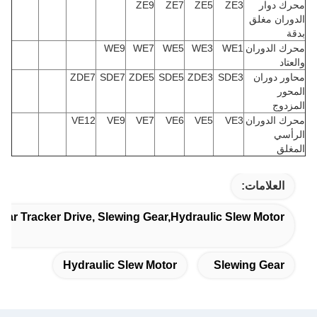
محرك دوار
ZE3
ZE5
ZE7
ZE9
الدوران مغلق
بدقة
محرك الدوران
WE1
WE3
WE5
WE7
WE9
والعتاد
محاور دوران
SDE3
ZDE3
SDE5
ZDE5
SDE7
ZDE7
المحور
المزدوج
محرك الدوران
VE3
VE5
VE6
VE7
VE9
VE12
الرأسي
المغلق
العلامات:
olar Tracker Drive, Slewing Gear,hydraulic Slew Motor
Hydraulic Slew Motor
Slewing Gear