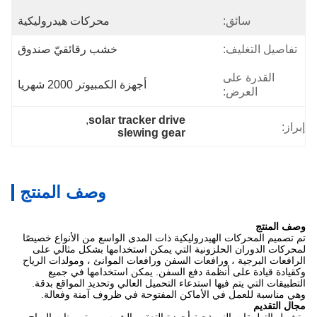
سائق:
محركات هيدروليكية
تفاصيل التغليف:
خشب رقائقيّ صندوق
القدرة على
أجهزة الكمبيوتر 2000 شهريا
العرض:
, 
solar tracker drive
إبراز:
slewing gear
وصف المنتج
وصف المنتج
تم تصميم المحركات الهيدروليكية ذات المدى الواسع من الأنواع خصيصًا
لمحركات الدوران الحلزونية التي يمكن استخدامها بشكل مثالي على
الرافعات البرجية ، ورافعات السفن ورافعات الموانئ ، ومولدات الرياح
وكقيادة قيادة على أنظمة دفع السفن. يمكن استخدامها في جميع
التطبيقات التي يتم فيها استدعاء التحميل العالي وتحديد المواقع بدقة.
وهي مناسبة للعمل في الأماكن المفتوحة في ظروف آمنة وفعالة.
مجال التقديم