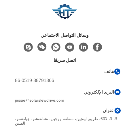
وسائل التواصل الاجتماعي
اتصل سريعًا
هاتف
86-0519-88791866
البريد الإلكتروني
jessie@solarslewdrive.com
عنوان
لا، لا، لا63، طريق لينجين، منطقة ووجين، تشانغتشو، جيانغسو،
الصين