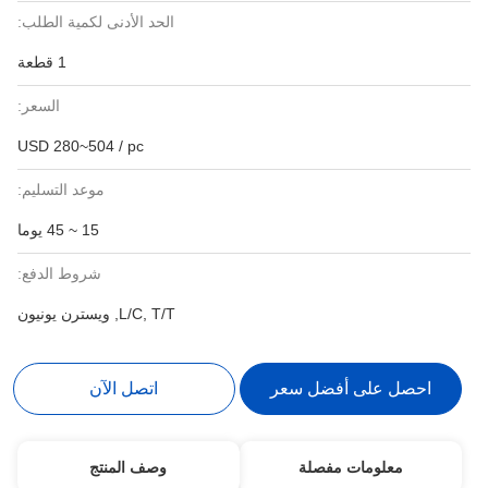
الحد الأدنى لكمية الطلب:
1 قطعة
السعر:
USD 280~504 / pc
موعد التسليم:
15 ~ 45 يوما
شروط الدفع:
L/C, T/T, ويسترن يونيون
احصل على أفضل سعر
اتصل الآن
معلومات مفصلة
وصف المنتج