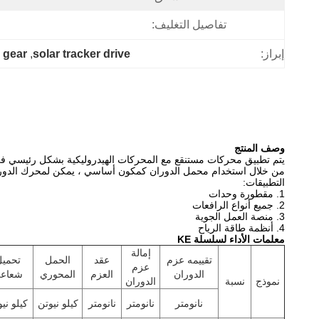
تفاصيل التغليف:
 gear
, 
solar tracker drive
إبراز:
وصف المنتج
يتم تطبيق محركات مستنقع مع المحركات الهيدروليكية بشكل رئيسي في ماكي
من خلال استخدام محمل الدوران كمكون أساسي ، يمكن لمحرك الدوران 
التطبيقات:
1. مقطورة وحدات
2. جميع أنواع الرافعات
3. منصة العمل الجوية
4. أنظمة طاقة الرياح
معلمات الأداء لسلسلة KE
إمالة
تقييمه عزم
عقد
الحمل
تحمي
عزم
الدوران
العزم
المحوري
شعاع
نموذج
نسبة
الدوران
نانومتر
نانومتر
نانومتر
كيلو نيوتن
كيلو ني