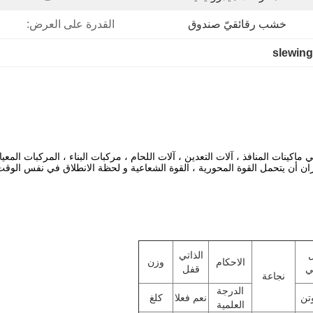
خشب رقائقيّ صندوق
القدرة على العرض:
slewing
نات المنافذ ، آلات التعدين ، آلات اللحام ، مركبات البناء ، المركبات المعيار
أن يتحمل القوة المحورية ، القوة الشعاعية و لحظة الانطلاق في نفس الوقت
ل
الذاتي
الاحكام
وزن
ي
قفل
نجاعة
الدرجة
وتن
نعم فعلا
كلغ
العلمية