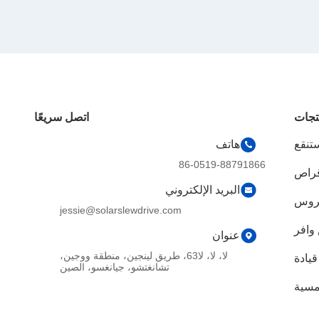
تجات
اتصل سريعًا
تنقع
هاتف
86-0519-88791866
قراص
البريد الإلكتروني
تروس
jessie@solarslewdrive.com
وافر
عنوان
لا، لا، لا63، طريق لينجين، منطقة ووجين،
يادة
تشانغتشو، جيانغسو، الصين
مسية