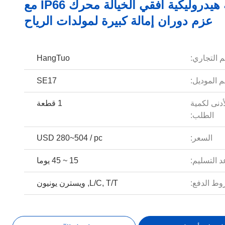
17 بوصة هيدروليكية أفقي الخيالة محرك IP66 مع
عزم دوران إمالة كبيرة لمولدات الرياح
م التجاري:
HangTuo
 الموديل:
SE17
أدنى لكمية
1 قطعة
الطلب:
السعر:
USD 280~504 / pc
 التسليم:
15 ~ 45 يوما
ط الدفع:
L/C, T/T, ويسترن يونيون