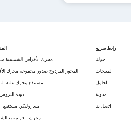
رابط سريع
المن
حولنا
محرك الأقراص الشمسية مس
المنتجات
المحور المزدوج صدور مجموعة محرك الأ
الحلول
مستنقع محرك علبة ال
مدونة
دودة التروس 
اتصل بنا
هيدروليكي مستنقع ق
محرك وافر متتبع الش