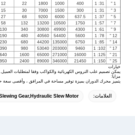
12
22
1800
1000
400
31: 1
1 "
15
30
7000
1500
300
31: 1
3 "
27
68
9200
6000
637.5
37: 1
5 "
58
132
13200
10500
1750
57: 1
7 "
130
340
30800
49900
4300
61: 1
9 "
190
480
40560
54400
5600
78: 1
12 "
230
680
44200
135000
6750
85: 1
14 "
390
980
53040
203000
9460
102: 1
17 "
640
1600
65000
271000
16000
125: 1
21 "
950
2400
89000
346000
21450
150: 1
25 "
خيارات
يمكن تصميم علب التروس الكهربائية والكواكب وفقا لمتطلبات العميل.
مزايا:
يتميز محرك الدوران بميزة توفير مساحة في المرافق ، وأقصى سعة حمو
العلامات:
 Slewing Gear,hydraulic Slew Motor