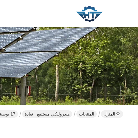
المنزل
المنتجات
هيدروليكي مستنقع قيادة
17 بوصة هيدروليكية أفقي الخيالة محرك IP66 مع عزم دوران إمالة كبيرة لمولدات الرياح