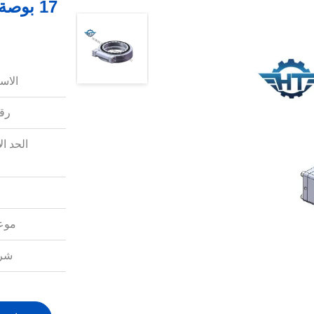
الاس
رقم
الحد ال
موعد
شرو