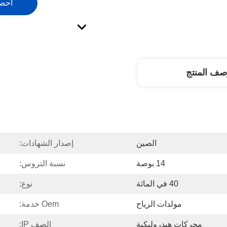
احص
صف المنتج
الصين
إصدار الشهادات:
14 بوصة
نسبة التروس:
40 في المائة
نوع:
مولدات الرياح
Oem خدمة:
محركات هيدروليكية
الصف IP: