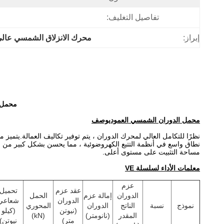
تفاصيل التغليف:
إبراز:
محرك الانزلاق الشمسي عال
محمل ا
محمل الدوران الشمسي العمودي
وصف
نظرًا للتكامل العالي لمحرك الدوران ، يتم توفير تكاليف العمالة.يت
نطاق واسع في أنظمة التتبع الكهروضوئية ، مما يحسن بشكل كبير من اس
مساحة التثبيت على مستوى أعلى.
معلمات الأداء لسلسلة VE
عزم
عقد عزم
تحميل
الدوران
إمالة عزم
الحمل
الدوران
شعاعي
نموذج
نسبة
الناتج
الدوران
المحوري
(نيوتن
(كيلو
المقدر
(نانومتر)
(kN)
متر)
نيوتن)