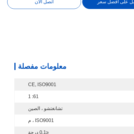
ل على أفضل سعر
اتصل الآن
معلومات مفصلة
CE, ISO9001
61: 1
تشانغتشو ، الصين
ISO9001 ، م
≤0.1 درجة