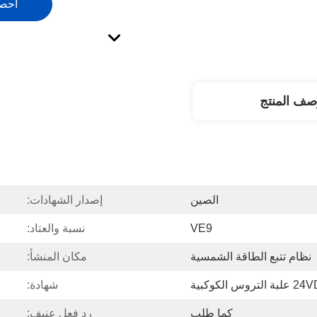
احص
صف المنتج
الصين
إصدار الشهادات:
VE9
نسبة والعتاد:
نظام تتبع الطاقة الشمسية
مكان المنشأ:
 التروس الكوكبية
شهادة:
كما طلب
رد فعل عنيف: