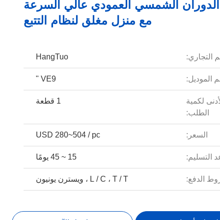
لدوران الشمسي العمودي عالي السرعة
مع منزل مغلق لنظام التتبع
م التجاري:
HangTuo
 الموديل:
VE9 "
أدنى لكمية
1 قطعة
الطلب:
السعر:
USD 280~504 / pc
 التسليم:
15 ~ 45 يومًا
ط الدفع:
L / C ، T / T ، ويسترن يونيون