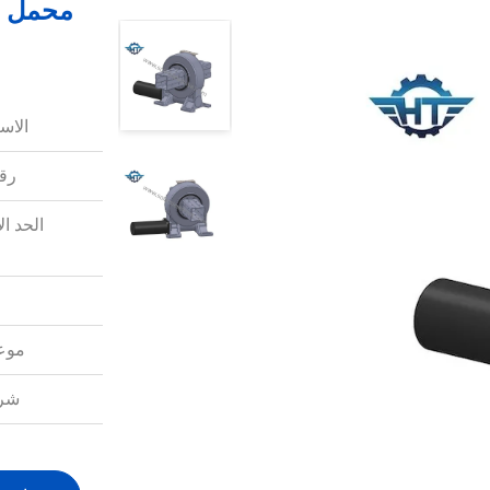
محمل ا
الاس
رقم
الحد ال
موعد
شرو