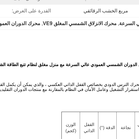
مربع الخشب الرقائقي
القدرة على العرض:
ي السرعة
, 
محرك الانزلاق الشمسي المغلق VE9
, 
محرك الدوران العمو
لدوران الشمسي العمودي عالي السرعة مع منزل مغلق لنظام تتبع الطاقة ال
ميز محرك الترس الدودي بخصائص القفل الذاتي العكسي ، والذي يمكن أن يكمل ا
تقرار التشغيل وعامل الأمان في النظام.بالمقارنة مع منتجات الدوران التقليد
القفل
الوزن
نجاعة
الدقة (°)
الذاتي
(كجم)