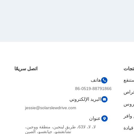
تجات
اتصل سريعًا
تنقع
هاتف
86-0519-88791866
قراص
البريد الإلكتروني
تروس
jessie@solarslewdrive.com
وافر
عنوان
لا، لا، لا63، طريق لينجين، منطقة ووجين،
يادة
تشانغتشو، جيانغسو، الصين