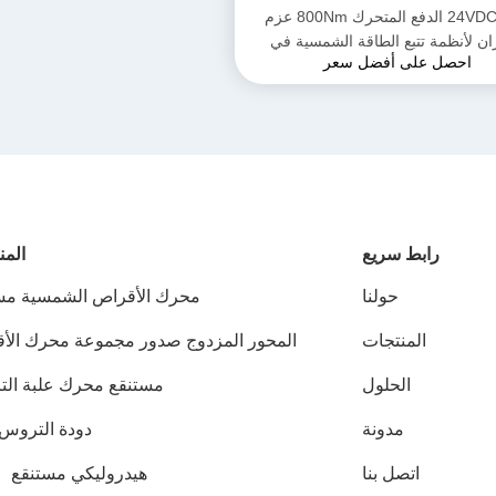
24VDC VE5 الدفع المتحرك 800Nm عزم
ان لأنظمة تتبع الطاقة الشمسية في
احصل على أفضل سعر
تطبيقات الحفرة البارابولية
رابط سريع
المن
حولنا
محرك الأقراص الشمسية مس
المنتجات
المحور المزدوج صدور مجموعة محرك الأ
الحلول
مستنقع محرك علبة ال
مدونة
دودة التروس 
اتصل بنا
هيدروليكي مستنقع ق