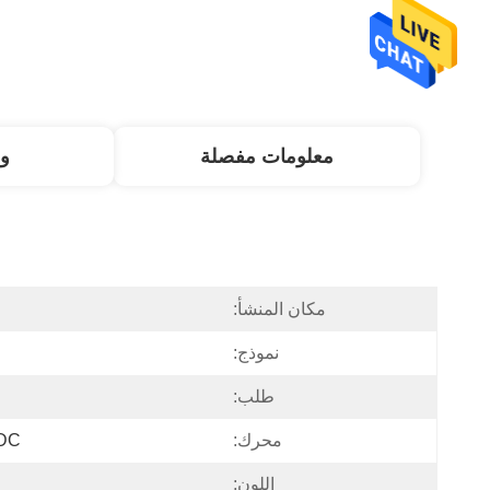
معلومات مفصلة
و
مكان المنشأ:
نموذج:
طلب:
محرك:
24VDC علبة
اللون: