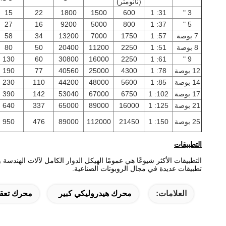
(نانومتر)
15
22
1800
1500
600
31: 1
3 "
27
16
9200
5000
800
37: 1
5 "
7 بوصة
57: 1
1750
7000
13200
34
58
8 بوصة
51: 1
2250
11200
20400
50
80
130
60
30800
16000
2250
61: 1
9 "
12 بوصة
78: 1
4300
25000
40560
77
190
14 بوصة
85: 1
5600
48000
44200
110
230
17 بوصة
102: 1
6750
67000
53040
142
390
21 بوصة
125: 1
16000
89000
65000
337
640
25 بوصة
150: 1
21450
112000
89000
476
950
التطبيقات
التطبيقات الأكثر شيوعًا هي عمومًا الهيكل الدوار الكامل لآلات الهندسة 
تطبيقات عديدة في مجال الروبوتات الصناعية.
العلامات:
محرك هيدروليكي كبير
محرك تعقب