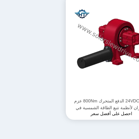
24VDC VE5 الدفع المتحرك 800Nm عزم
ان لأنظمة تتبع الطاقة الشمسية في
احصل على أفضل سعر
تطبيقات الحفرة البارابولية