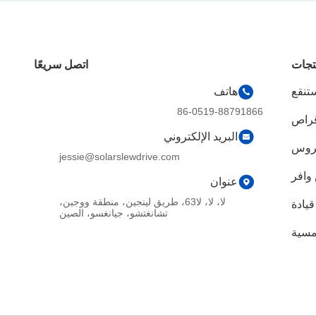
تجات
اتصل سريعًا
تنقع
هاتف
86-0519-88791866
قراص
البريد الإلكتروني
تروس
jessie@solarslewdrive.com
وافر
عنوان
لا، لا، لا63، طريق لينجين، منطقة ووجين،
يادة
تشانغتشو، جيانغسو، الصين
مسية