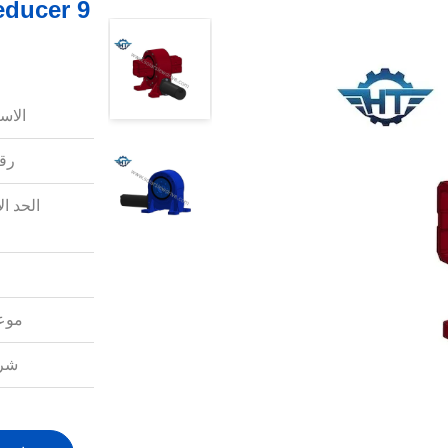
الاس
رقم
الحد ال
موعد
شرو