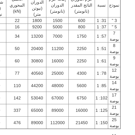
الدوران
شع
نموذج
نسبة
الناتج المقدر
الدوران
المحوري
(نيوتن
(
(نانومتر)
(نانومتر)
(kN)
متر)
ني
22
1800
1500
600
31: 1
3 "
16
9200
5000
800
37: 1
5 "
7
34
13200
7000
1750
57: 1
بوصة
8
50
20400
11200
2250
51: 1
بوصة
9
0
60
30800
16000
2250
61: 1
بوصة
12
0
77
40560
25000
4300
78: 1
بوصة
14
0
110
44200
48000
5600
85: 1
بوصة
17
0
142
53040
67000
6750
102: 1
بوصة
21
0
337
65000
89000
16000
125: 1
بوصة
25
0
476
89000
112000
21450
150: 1
بوصة