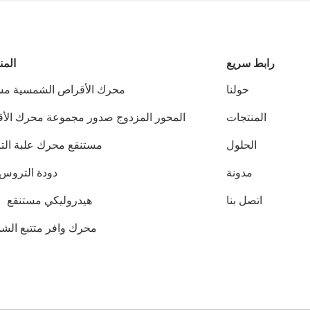
رابط سريع
المن
حولنا
محرك الأقراص الشمسية مس
المنتجات
المحور المزدوج صدور مجموعة محرك الأ
الحلول
مستنقع محرك علبة ال
مدونة
دودة التروس 
اتصل بنا
هيدروليكي مستنقع ق
محرك وافر متتبع الش