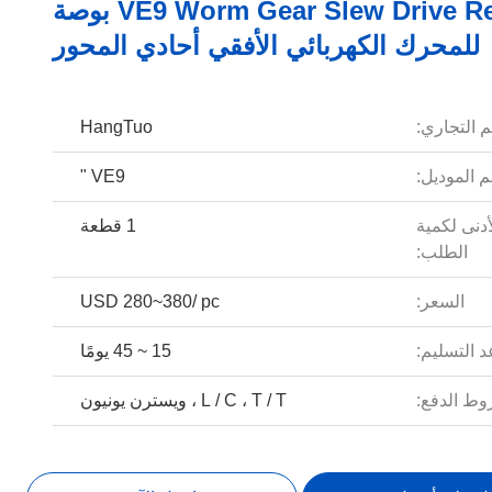
VE9 Worm Gear Slew Drive Reducer 9 بوصة
للمحرك الكهربائي الأفقي أحادي المحور
م التجاري:
HangTuo
 الموديل:
VE9 "
أدنى لكمية
1 قطعة
الطلب:
السعر:
USD 280~380/ pc
 التسليم:
15 ~ 45 يومًا
ط الدفع:
L / C ، T / T ، ويسترن يونيون