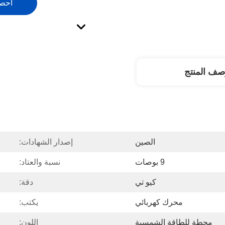
احص
صف المنتج
الصين
إصدار الشهادات:
9 بوصات
نسبة والعتاد:
كيو تي
دقة:
محرك كهربائي
يكتب:
محطة للطاقة الشمسية
اللون: