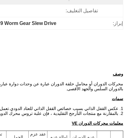
تفاصيل التغليف:
إبراز:
9 Worm Gear Slew Drive
وصف
محركات الدوران أو محامل حلقة الدوران عبارة عن وحدات دوارة عبار
بالدوران السلس والجهد الأقصى.
سمات
1. عكس القفل الذاتي بسبب خصائص القفل الذاتي للعتاد الدودي.تعمل هذه الميزة على تحسين استقرار عامل التشغيل والأمان المضيف.
2. بالمقارنة مع منتجات التأرجح التقليدية ، فإن علبة تروس محرك الدوران سهلة التركيب ، وسهلة الصيانة ، وتوفر مساحة تركيب كبيرة.
معلمات محركات الدوران VE
عقد عزم
ت
عزم الدوران
إمالة عزم
الحمل