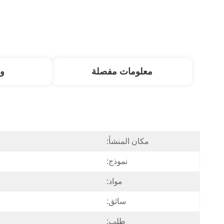
معلومات مفصلة
و
مكان المنشأ:
نموذج:
مواد:
سائق:
طلب: