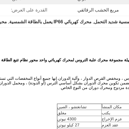
مربع الخشب الرقائقي
القدرة على العرض:
مسية شديد التحمل
, 
محرك كهربائي IP66 يعمل بالطاقة الشمسية
, 
محرك 
روس ، ومخفض القرص الدوار ، وآلية الدوران.إنها جميع أنواع المخفضات التي 
تضمن تكوين محرك الدوران بشكل أساسي الترس (أو الدودة) ، ومحمل الدوران
 مزدوج ومحرك دوران من النوع الخاص.
مكان المنشأ
تشانغتشو ، الصين
يكتب
مغلق
عزم الإخراج
4300 نيوتن
عقد العزم
27 كيلو نيوتن