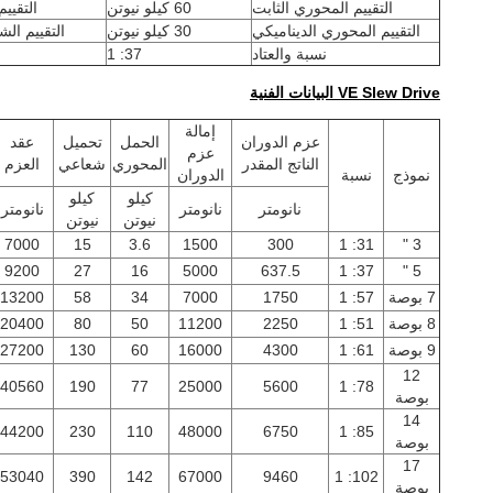
التقييم المحوري الثابت
60 كيلو نيوتن
التقيي
التقييم المحوري الديناميكي
30 كيلو نيوتن
التقييم ال
نسبة والعتاد
37: 1
VE Slew Drive البيانات الفنية
إمالة
عزم الدوران
الحمل
تحميل
عقد
عزم
الناتج المقدر
المحوري
شعاعي
العزم
نموذج
نسبة
الدوران
كيلو
كيلو
نانومتر
نانومتر
نانومتر
نيوتن
نيوتن
7000
15
3.6
1500
300
31: 1
3 "
9200
27
16
5000
637.5
37: 1
5 "
7 بوصة
57: 1
1750
7000
34
58
13200
8 بوصة
51: 1
2250
11200
50
80
20400
9 بوصة
61: 1
4300
16000
60
130
27200
12
40560
190
77
25000
5600
78: 1
بوصة
14
44200
230
110
48000
6750
85: 1
بوصة
17
53040
390
142
67000
9460
102: 1
بوصة