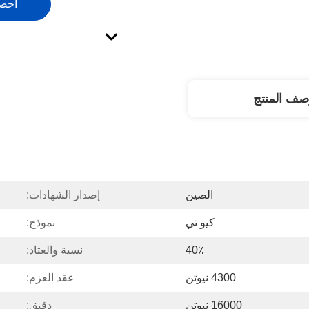
احص
صف المنتج
الصين
إصدار الشهادات:
كيو تي
نموذج:
40٪
نسبة والعتاد:
4300 نيوتن
عقد العزم:
16000 نيوتن
دقيق: