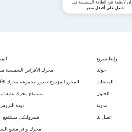
ان لأنظمة تتبع الطاقة الشمسية في
احصل على أفضل سعر
تطبيقات الحفرة البارابولية
رابط سريع
المن
حولنا
محرك الأقراص الشمسية مس
المنتجات
المحور المزدوج صدور مجموعة محرك الأ
الحلول
مستنقع محرك علبة ال
مدونة
دودة التروس 
اتصل بنا
هيدروليكي مستنقع ق
محرك وافر متتبع الش