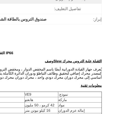
تفاصيل التغليف:
إبراز:
صندوق التروس بالطاقة الش
IP66 الثقيلة مجموعة محرك علبة التروس لمحرك كهربائي واحد محور نظام تتبع الطاقة الشمسية
الثقيلة علبة التروس محرك Slew
وصف
يُعرف جهاز القيادة الدورانية أيضًا باسم المخفض الدوار ، ومخفض الت
كمصدر محرك إضافي لتحقيق وظائف التباطؤ ودوران الدائرة الكاملة.ي
أساسي إلى محرك دوران محرك دودي واحد ، محرك دوران محرك دودة
معلومات تقنية
نموذج:
VE9
ماركة
هانغتو
مواد
42 كرمو ، 50 مليون
إمالة عزم الدوران
16 كيلو نيوتن متر