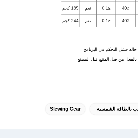
40٪
≤0.1
نعم
185 كجم
40٪
≤0.1
نعم
244 كجم
 بالطاقة الشمسية
Slewing Gear