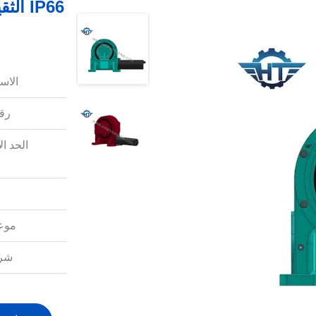
IP66 
الاس
رقم
الحد ال
موعد
شرو