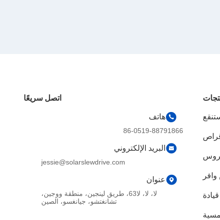
تجات
اتصل سريعًا
تنقع
هاتف
86-0519-88791866
قراص
البريد الإلكتروني
تروس
jessie@solarslewdrive.com
وافر
عنوان
لا، لا، لا63، طريق لينجين، منطقة ووجين،
يادة
تشانغتشو، جيانغسو، الصين
مسية