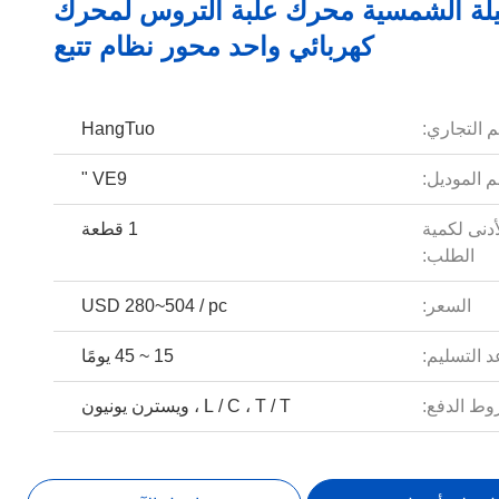
الثقيلة الشمسية محرك علبة التروس لمحرك
كهربائي واحد محور نظام تتبع
م التجاري:
HangTuo
 الموديل:
VE9 "
أدنى لكمية
1 قطعة
الطلب:
السعر:
USD 280~504 / pc
 التسليم:
15 ~ 45 يومًا
ط الدفع:
L / C ، T / T ، ويسترن يونيون