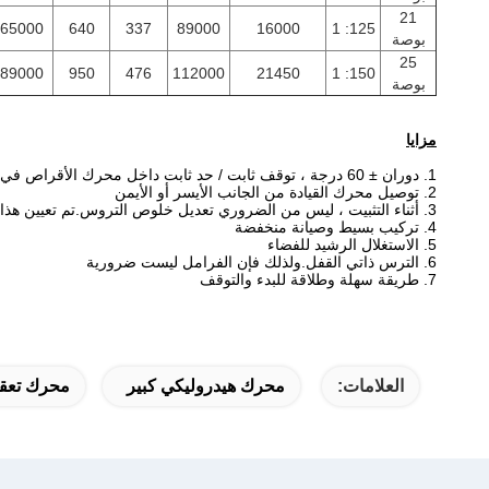
21
65000
640
337
89000
16000
125: 1
بوصة
25
89000
950
476
112000
21450
150: 1
بوصة
مزايا
1. دوران ± 60 درجة ، توقف ثابت / حد ثابت داخل محرك الأقراص في حالة فشل التحكم في البرنامج
2. توصيل محرك القيادة من الجانب الأيسر أو الأيمن
3. أثناء التثبيت ، ليس من الضروري تعديل خلوص التروس.تم تعيين هذا بالفعل من قبل المنتج قبل المصنع
4. تركيب بسيط وصيانة منخفضة
5. الاستغلال الرشيد للفضاء
6. الترس ذاتي القفل.ولذلك فإن الفرامل ليست ضرورية
7. طريقة سهلة وطلاقة للبدء والتوقف
العلامات:
محرك هيدروليكي كبير
محرك تعقب