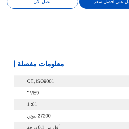
ل على أفضل سعر
اتصل الآن
معلومات مفصلة
CE, ISO9001
VE9 "
61: 1
27200 نيوتن
أقل من 0.1 درجة