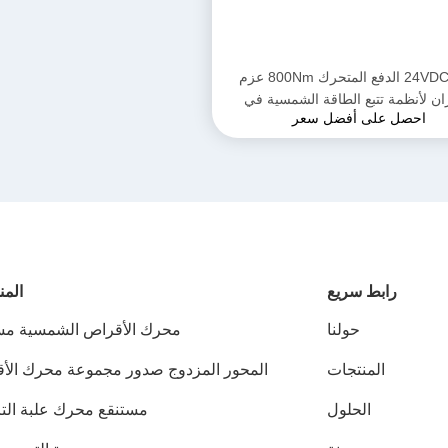
24VDC VE5 الدفع المتحرك 800Nm عزم
ان لأنظمة تتبع الطاقة الشمسية في
احصل على أفضل سعر
تطبيقات الحفرة البارابولية
رابط سريع
المن
حولنا
محرك الأقراص الشمسية مس
المنتجات
المحور المزدوج صدور مجموعة محرك الأ
الحلول
مستنقع محرك علبة ال