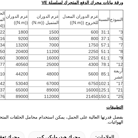
ورقة بيانات محرك الدفع المتحرك لسلسلة VE
الح
عزم الدوران المعدل
عزم الدوران
عزم الدوران
النموذج
النسبة
الم
للخروج ((N.m))
المتميل ((N.m)
((N.m))
((kN)
22
1800
1500
600
31:1
3"
16
9200
5000
800
37:1
5"
34
13200
7000
1750
57:1
7"
50
20400
11200
2250
51:1
8"
60
30800
16000
2250
61:1
9"
77
40560
25000
4300
78:1
12"
أربعة
10
44200
48000
5600
85:1
عشر
42
53040
67000
6750
102:1
17"
37
65000
89000
16000
125:1
21"
76
89000
112000
21450
150:1
25"
التطبيقات
بفضل قدرتها العالية على الحمل، يمكن استخدام محامل الحلقات المتحر
الهوائيات.
العلامات:
محرك هيدروليكي كبير
محرك تعقب