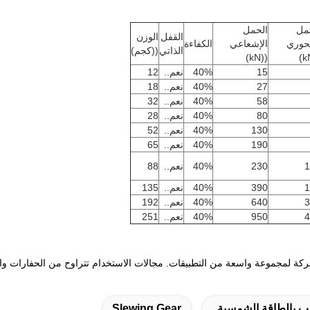
مل
الحمل
القفل
الوزن
حوري
الإشعاعي
الكفاءة
الذاتي
((كجم)
((kN)
15
40%
نعم..
12
27
40%
نعم..
18
58
40%
نعم..
32
80
40%
نعم..
28
130
40%
نعم..
52
190
40%
نعم..
65
1
230
40%
نعم..
88
1
390
40%
نعم..
135
3
640
40%
نعم..
192
4
950
40%
نعم..
251
كة لمجموعة واسعة من التطبيقات. مجالات الاستخدام تتراوح من الحفارات والرا
 بالطاقة الشمسية
Slewing Gear