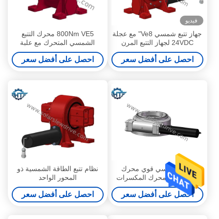
فيديو
جهاز تتبع شمسي Ve8" مع عجلة
800Nm VE5 محرك التتبع
24VDC لجهاز التتبع المرن
الشمسي المتحرك مع علبة
التروس الكوكبية 24VDC
احصل على أفضل سعر
احصل على أفضل سعر
لمحطات توليد الطاقة الكهربائية
البارابولية
قاطع شمسي قوي محرك
نظام تتبع الطاقة الشمسية ذو
المكسرات محرك المكسرات
المحور الواحد
اللون RAL 9006 1800-
احصل على أفضل سعر
احصل على أفضل سعر
89000Nm عزم الدوران