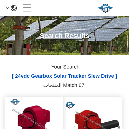
Search Results
Your Search
[ 24vdc Gearbox Solar Tracker Slew Drive ]
Match 67 المنتجات