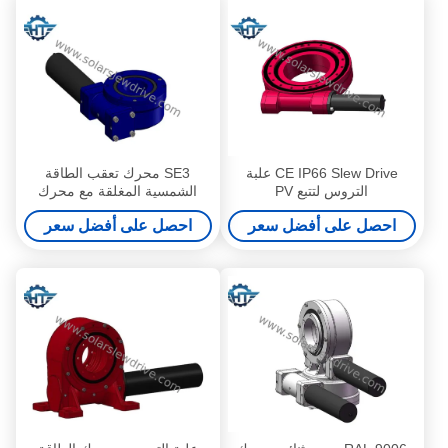
CE IP66 Slew Drive علبة
SE3 محرك تعقب الطاقة
التروس لتتبع PV
الشمسية المغلقة مع محرك
24VDC الكواكب والعتاد المحرك
احصل على أفضل سعر
احصل على أفضل سعر
وأجهزة الاستشعار قاعة