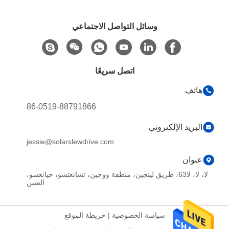
وسائل التواصل الاجتماعي
اتصل سريعًا
هاتف
86-0519-88791866
البريد الإلكتروني
jessie@solarslewdrive.com
عنوان
لا، لا، لا63، طريق لينجين، منطقة ووجين، تشانغتشو، جيانغسو،
الصين
سياسة الخصوصية
|
خريطة الموقع