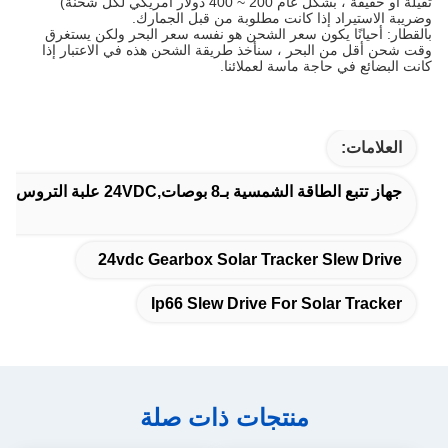
ثقيلة أو خفيفة ، بشكل عام 200 ~ 400 دولار أمريكي لكل شحنة)
وضريبة الاستيراد إذا كانت مطلوبة من قبل الجمارك.
بالقطار: أحيانًا يكون سعر الشحن هو نفسه سعر البحر ولكن يستغرق
وقت شحن أقل من البحر ، سنأخذ طريقة الشحن هذه في الاعتبار إذا
كانت البضائع في حاجة ماسة لعملائنا.
العلامات:
جهاز تتبع الطاقة الشمسية بـ8 بوصات,24VDC علبة التروس تتبع الطاقة الشمسية,ip66 سليو محرك لمتتبع الطاقة الشمسية
24vdc Gearbox Solar Tracker Slew Drive
Ip66 Slew Drive For Solar Tracker
منتجات ذات صلة