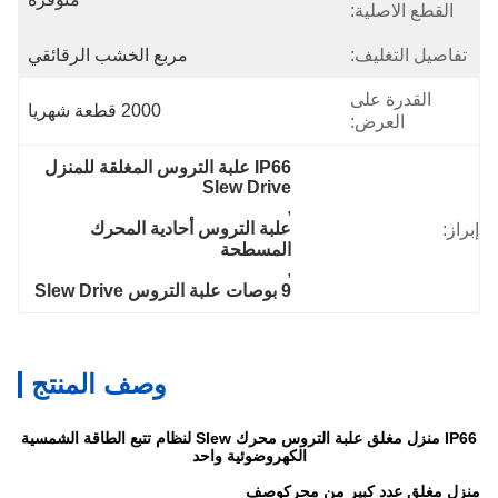
القطع الاصلية:
تفاصيل التغليف:
مربع الخشب الرقائقي
القدرة على
2000 قطعة شهريا
العرض:
IP66 علبة التروس المغلقة للمنزل 
Slew Drive
, 
علبة التروس أحادية المحرك 
إبراز:
المسطحة
, 
9 بوصات علبة التروس Slew Drive
وصف المنتج
IP66 منزل مغلق علبة التروس محرك Slew لنظام تتبع الطاقة الشمسية
الكهروضوئية واحد
منزل مغلق عدد كبير من محرك
وصف