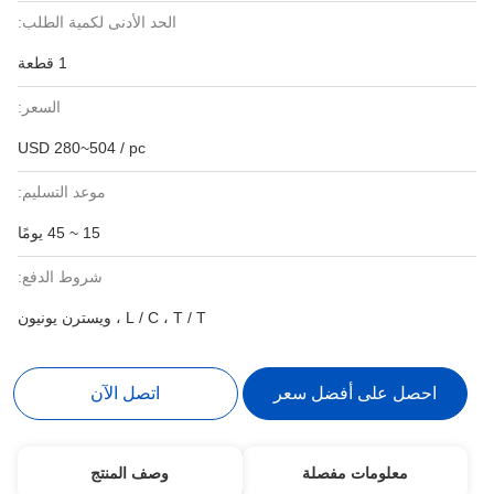
الحد الأدنى لكمية الطلب:
1 قطعة
السعر:
USD 280~504 / pc
موعد التسليم:
15 ~ 45 يومًا
شروط الدفع:
L / C ، T / T ، ويسترن يونيون
احصل على أفضل سعر
اتصل الآن
معلومات مفصلة
وصف المنتج