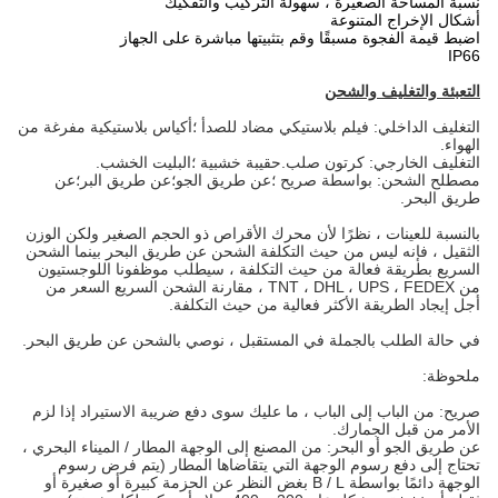
نسبة المساحة الصغيرة ، سهولة التركيب والتفكيك
أشكال الإخراج المتنوعة
اضبط قيمة الفجوة مسبقًا وقم بتثبيتها مباشرة على الجهاز
IP66
التعبئة والتغليف والشحن
التغليف الداخلي: فيلم بلاستيكي مضاد للصدأ ؛أكياس بلاستيكية مفرغة من
الهواء.
التغليف الخارجي: كرتون صلب.حقيبة خشبية ؛البليت الخشب.
مصطلح الشحن: بواسطة صريح ؛عن طريق الجو؛عن طريق البر؛عن
طريق البحر.
بالنسبة للعينات ، نظرًا لأن محرك الأقراص ذو الحجم الصغير ولكن الوزن
الثقيل ، فإنه ليس من حيث التكلفة الشحن عن طريق البحر بينما الشحن
السريع بطريقة فعالة من حيث التكلفة ، سيطلب موظفونا اللوجستيون
من TNT ، DHL ، UPS ، FEDEX ، مقارنة الشحن السريع السعر من
أجل إيجاد الطريقة الأكثر فعالية من حيث التكلفة.
في حالة الطلب بالجملة في المستقبل ، نوصي بالشحن عن طريق البحر.
ملحوظة:
صريح: من الباب إلى الباب ، ما عليك سوى دفع ضريبة الاستيراد إذا لزم
الأمر من قبل الجمارك.
عن طريق الجو أو البحر: من المصنع إلى الوجهة المطار / الميناء البحري ،
تحتاج إلى دفع رسوم الوجهة التي يتقاضاها المطار (يتم فرض رسوم
الوجهة دائمًا بواسطة B / L بغض النظر عن الحزمة كبيرة أو صغيرة أو