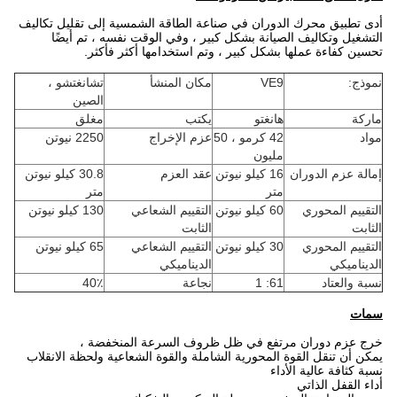
أدى تطبيق محرك الدوران في صناعة الطاقة الشمسية إلى تقليل تكاليف
التشغيل وتكاليف الصيانة بشكل كبير ، وفي الوقت نفسه ، تم أيضًا
تحسين كفاءة عملها بشكل كبير ، وتم استخدامها أكثر فأكثر.
نموذج:
VE9
مكان المنشأ
تشانغتشو ،
الصين
ماركة
هانغتو
يكتب
مغلق
مواد
42 كرمو ، 50
عزم الإخراج
2250 نيوتن
مليون
إمالة عزم الدوران
16 كيلو نيوتن
عقد العزم
30.8 كيلو نيوتن
متر
متر
التقييم المحوري
60 كيلو نيوتن
التقييم الشعاعي
130 كيلو نيوتن
الثابت
الثابت
التقييم المحوري
30 كيلو نيوتن
التقييم الشعاعي
65 كيلو نيوتن
الديناميكي
الديناميكي
نسبة والعتاد
61: 1
نجاعة
40٪
سمات
خرج عزم دوران مرتفع في ظل ظروف السرعة المنخفضة ،
يمكن أن تنقل القوة المحورية الشاملة والقوة الشعاعية ولحظة الانقلاب
نسبة كثافة عالية الأداء
أداء القفل الذاتي